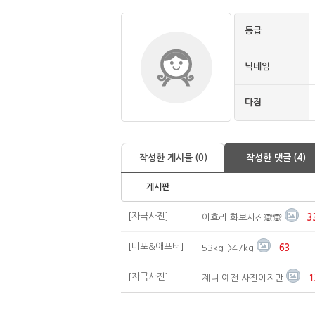
등급
닉네임
다짐
작성한 게시물 (0)
작성한 댓글 (4)
게시판
[자극사진]
이효리 화보사진🙊🙊
3
[비포&애프터]
53kg->47kg
63
[자극사진]
제니 예전 사진이지만
1