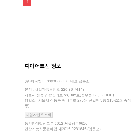
1
다이어트신 정보
(주)퍼니엠 Funnym Co.,Ltd. 대표 김흥조
본점 : 사업자등록번호 220-86-74148
서울시 성동구 왕십리로 58, 905호(성수동1가, FORHU)
영업소 : 서울시 성동구 광나루로 275(세신빌딩 3층 315-22호 송정
동)
사업자번호조회
통신판매업신고 제2012-서울성동0616
건강기능식품판매업 제2015-0281645 (영등포)