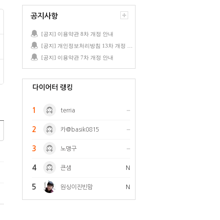
공지사항
[공지] 이용약관 8차 개정 안내
[공지] 개인정보처리방침 13차 개정 안내
[공지] 이용약관 7차 개정 안내
다이어터 랭킹
1
terria
2
카@basik0815
3
노맹구
4
큰샘
N
5
원싱이진빈맘
N