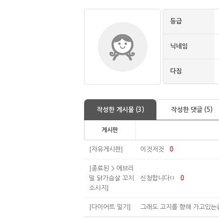
등급
닉네임
다짐
작성한 게시물 (3)
작성한 댓글 (5)
게시판
[자유게시판]
이것저것
0
[종료된 > 에브리
밀 닭가슴살 꼬치
신청합니다!!
0
소시지]
[다이어트 일기]
그래도 고지를 향해 가고있는중