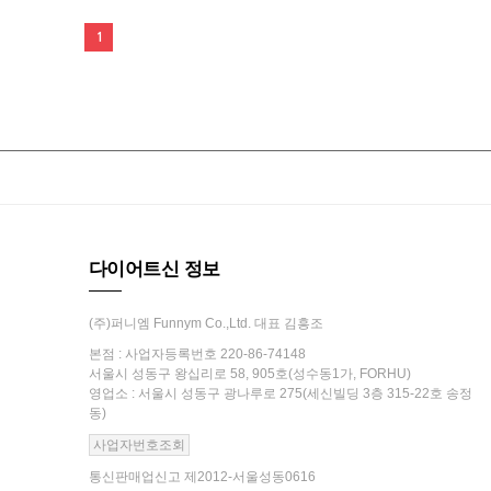
1
다이어트신 정보
(주)퍼니엠 Funnym Co.,Ltd. 대표 김흥조
본점 : 사업자등록번호 220-86-74148
서울시 성동구 왕십리로 58, 905호(성수동1가, FORHU)
영업소 : 서울시 성동구 광나루로 275(세신빌딩 3층 315-22호 송정
동)
사업자번호조회
통신판매업신고 제2012-서울성동0616