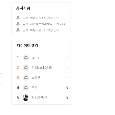
공지사항
[공지] 이용약관 8차 개정 안내
[공지] 개인정보처리방침 13차 개정 안내
[공지] 이용약관 7차 개정 안내
다이어터 랭킹
1
terria
2
카@basik0815
3
노맹구
4
큰샘
N
5
원싱이진빈맘
N