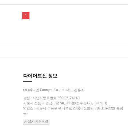
1
다이어트신 정보
(주)퍼니엠 Funnym Co.,Ltd. 대표 김흥조
본점 : 사업자등록번호 220-86-74148
서울시 성동구 왕십리로 58, 905호(성수동1가, FORHU)
영업소 : 서울시 성동구 광나루로 275(세신빌딩 3층 315-22호 송정
동)
사업자번호조회