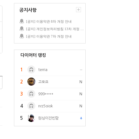
공지사항
[공지] 이용약관 8차 개정 안내
[공지] 개인정보처리방침 13차 개정 안내
[공지] 이용약관 7차 개정 안내
다이어터 랭킹
1
terria
2
고오요
N
3
999****
N
4
nrz5oiok
N
5
원싱이진빈맘