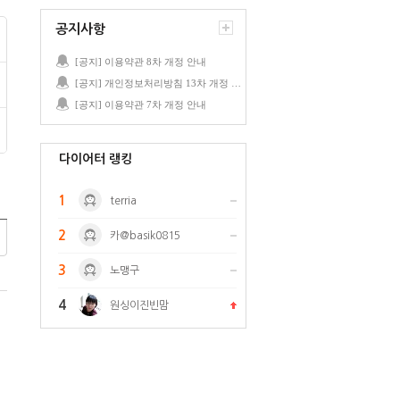
공지사항
[공지] 이용약관 8차 개정 안내
[공지] 개인정보처리방침 13차 개정 안내
[공지] 이용약관 7차 개정 안내
다이어터 랭킹
1
terria
2
카@basik0815
3
노맹구
4
원싱이진빈맘