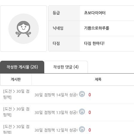
등급
초보다이어터
닉네임
기쁨으로하루를
다짐
다짐 한마디!
작성한 게시물 (26)
작성한 댓글 (4)
게시판
제목
[도전 > 30일 점
30일 점핑잭 14일차 성공!
0
핑잭]
[도전 > 30일 점
30일 점핑잭 13일차 성공!
0
핑잭]
[도전 > 30일 점
30일 점핑잭 12일차 성공!
0
핑잭]