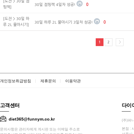
[도전 > 30일 점
30일 점핑잭 4일차 성공!
0
핑잭]
[도전 > 30일 하
30일 하루 2L 물마시기 3일차 성공!
0
루 2L 물마시기]
1
2
개인정보취급방침
제휴문의
이용약관
고객센터
다이
diet365@funnym.co.kr
(주)퍼니
본점 : 
문의사항은 관리자에게 게시판 또는 이메일 주소로