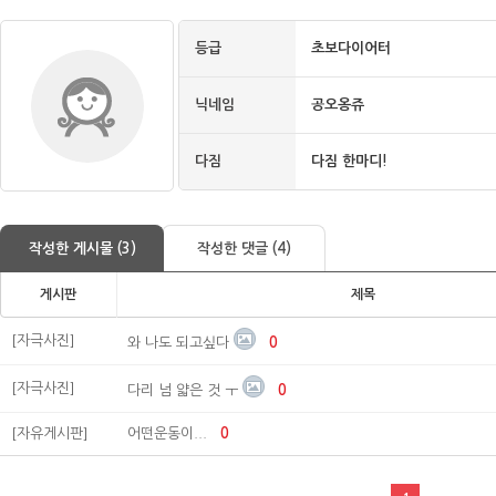
등급
초보다이어터
닉네임
공오옹쥬
다짐
다짐 한마디!
작성한 게시물 (3)
작성한 댓글 (4)
게시판
제목
[자극사진]
와 나도 되고싶다
0
[자극사진]
다리 넘 얇은 것 ㅜ
0
[자유게시판]
어떤운동이...
0