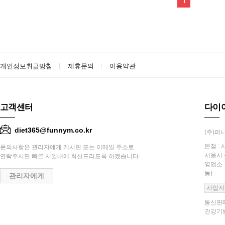
1
개인정보취급방침
제휴문의
이용약관
고객센터
다이
diet365@funnym.co.kr
(주)퍼니
본점 : 
문의사항은 관리자에게 게시판 또는 이메일 주소로
서울시 
연락주시면 빠른 시일내에 회신드리도록 하겠습니다.
영업소 
동)
관리자에게
사업자
통신판매
건강기능