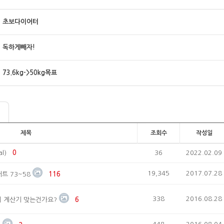
초보다이어터
독하게빼자!
73.6kg->50kg목표
제목
조회수
작성일
l)
0
36
2022.02.09
19,345
2017.07.28
트 73~58
116
338
2016.08.28
 계산기 맞는건가요?
6