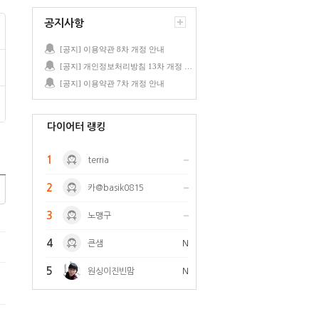
공지사항
[공지] 이용약관 8차 개정 안내
[공지] 개인정보처리방침 13차 개정 안내
[공지] 이용약관 7차 개정 안내
다이어터 랭킹
1
terria
2
카@basik0815
3
노맹구
4
큰샘
N
5
원싱이진빈맘
N