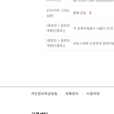
[자극사진]
Be Your Own Motivation
[다이어트 고민&
통뼈 운동
0
질문]
[종료된 > 종료된
저 초록야채들이 내몸이 되게
체험단(종료)]
[종료된 > 종료된
락토스때메 두유밖에 못먹어
체험단(종료)]
개인정보취급방침
제휴문의
이용약관