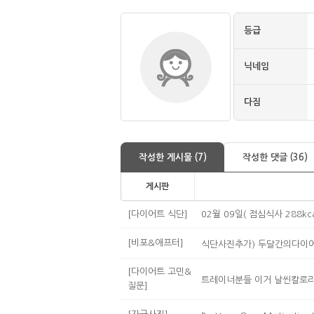
등급
닉네임
다짐
작성한 게시물 (7)
작성한 댓글 (36)
게시판
[다이어트 식단]
02월 09일( 점심식사 288kca
[비포&애프터]
식단사진추가) 두달간의다이어
[다이어트 고민&
트레이너분들 이거 날씬칼로리
질문]