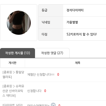
등급
정석다이어터
닉네임
가을별별
다짐
52키로까지 할 수 있다!
작성한 게시물 (13)
작성한 댓글 (27)
게시판
제목
[종료된 > 통밀당
체험단 신청합니다!!!
0
젤라또]
[종료된 > 슈퍼유
산균 신바이오틱
신청합니다
0
스 액티브]
[다이어트 식단]
아이스아메리카노
0