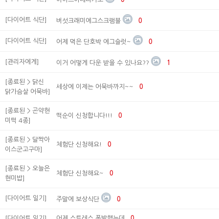
[다이어트 식단]
버섯크래미에그스크램블
0
[다이어트 식단]
어제 먹은 단호박 에그슬럿~
0
[관리자에게]
이거 어떻게 다운 받을 수 있나요??
1
[종료된 > 닭신
세상에 이제는 어묵바까지~~
0
닭가슴살 어묵바]
[종료된 > 곤약현
떡순이 신청합니다!!!
0
미떡 4종]
[종료된 > 달짝아
체험단 신청해요!
0
이스군고구마]
[종료된 > 오늘은
체험단 신청해요~
0
현미밥]
[다이어트 일기]
주말에 보상식단
0
[다이어트 일기]
어제 스트레스 폭발했는데
0