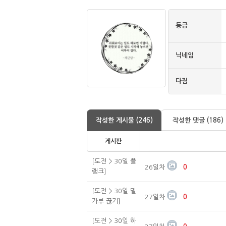
등급
닉네임
다짐
작성한 게시물 (246)
작성한 댓글 (186)
게시판
[도전 > 30일 플
26일차
0
랭크]
[도전 > 30일 밀
27일차
0
가루 끊기]
[도전 > 30일 하