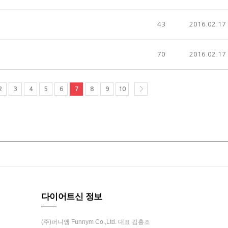
43
2016.02.17
70
2016.02.17
2
3
4
5
6
7
8
9
10
다이어트신 정보
(주)퍼니엠 Funnym Co.,Ltd. 대표 김흥조