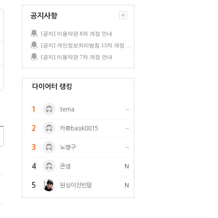
공지사항
[공지] 이용약관 8차 개정 안내
[공지] 개인정보처리방침 13차 개정 안내
[공지] 이용약관 7차 개정 안내
다이어터 랭킹
1
terria
2
카@basik0815
3
노맹구
4
큰샘
N
5
원싱이진빈맘
N