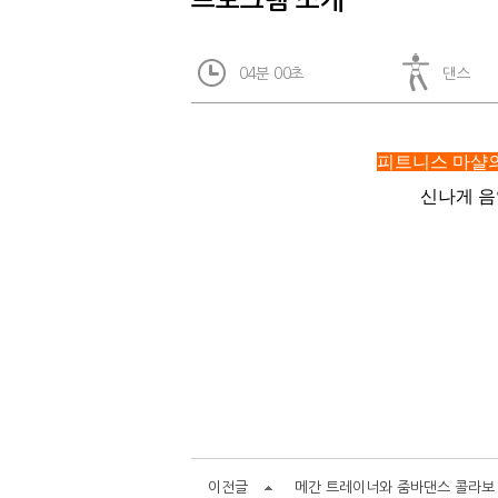
프로그램 소개
04분 00초
댄스
피트니스 마샬의 
신나게 음
이전글
메간 트레이너와 줌바댄스 콜라보