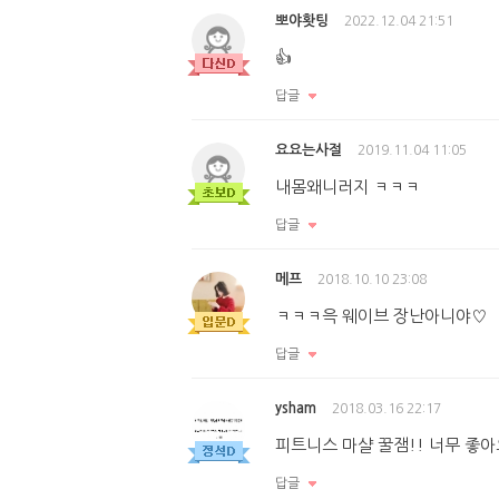
뽀야홧팅
2022.12.04 21:51
👍
답글
요요는사절
2019.11.04 11:05
내몸왜니러지 ㅋㅋㅋ
답글
메프
2018.10.10 23:08
ㅋㅋㅋ윽 웨이브 장난아니야♡
답글
ysham
2018.03.16 22:17
피트니스 마샬 꿀잼!! 너무 좋
답글