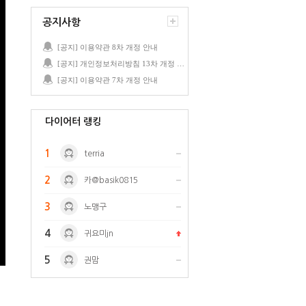
공지사항
[공지] 이용약관 8차 개정 안내
[공지] 개인정보처리방침 13차 개정 안내
[공지] 이용약관 7차 개정 안내
다이어터 랭킹
1
terria
2
카@basik0815
3
노맹구
4
귀요미jn
5
권맘