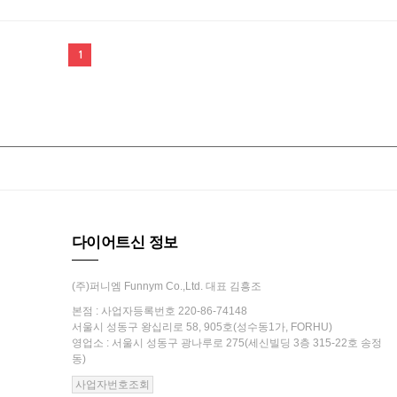
1
다이어트신 정보
(주)퍼니엠 Funnym Co.,Ltd. 대표 김흥조
본점 : 사업자등록번호 220-86-74148
서울시 성동구 왕십리로 58, 905호(성수동1가, FORHU)
영업소 : 서울시 성동구 광나루로 275(세신빌딩 3층 315-22호 송정
동)
사업자번호조회