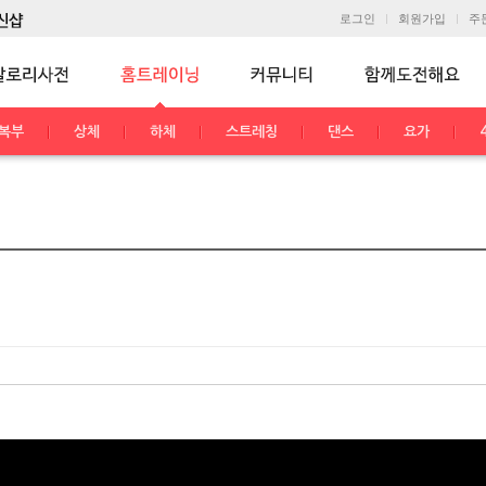
로그인
회원가입
주
복부
상체
하체
스트레칭
댄스
요가