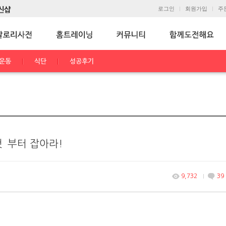
로그인
회원가입
주
운동
식단
성공후기
것`부터 잡아라!
9,732
39