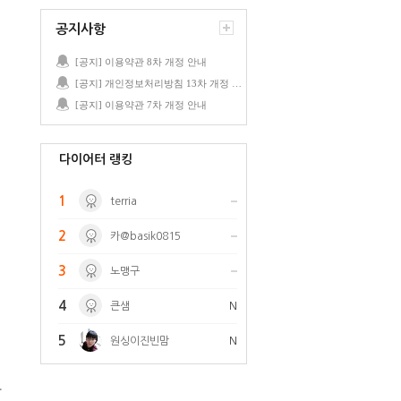
공지사항
[공지] 이용약관 8차 개정 안내
[공지] 개인정보처리방침 13차 개정 안내
[공지] 이용약관 7차 개정 안내
다이어터 랭킹
1
terria
2
카@basik0815
3
노맹구
4
큰샘
N
5
원싱이진빈맘
N
사