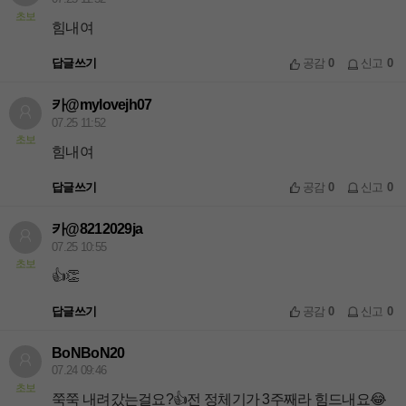
초보
힘내여
답글쓰기
공감
0
신고
0
카@mylovejh07
07.25 11:52
초보
힘내여
답글쓰기
공감
0
신고
0
카@8212029ja
07.25 10:55
초보
👍👏
답글쓰기
공감
0
신고
0
BoNBoN20
07.24 09:46
초보
쭉쭉 내려갔는걸요?👍전 정체기가 3주째라 힘드내요😂