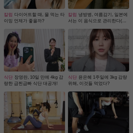
칼럼
다이어트할 때, 물 먹는 타
칼럼
냉방병, 여름감기, 일본에
이밍 언제가 좋을까?
서는 이 음식으로 관리한다(생
강즙 진저샷)
식단
장영란, 10일 만에 4kg 감
식단
윤은혜 1주일에 3kg 감량
량한 급찐급빠 식단 대공개!
위해, 이것들 먹었다?