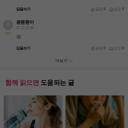
답글쓰기
공감
0
신고
0
윤뜐뜐이
07.22 22:04
초보
😢
답글쓰기
공감
0
신고
0
더보기
함께 읽으면
도움되는 글