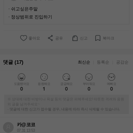
· 쉬고싶은주말
· 정상범위로 진입하기
좋아요
공유
신고
북마크
댓글 (17)
최신순
등록순
공감순
｜
｜
도움됐어요
응원해요
궁금해요
부러워요
예뻐요
0
1
0
0
0
※ 상대에 대한 비방이나 욕설 등의 댓글은 피해주세요! 따뜻한 격려와 응원
의 글을 남겨주세요~
-
댓글에 대한 신고가 접수될 경우, 내용에 따라 즉시 삭제될 수 있습니다.
카@코코
07.31 13:53