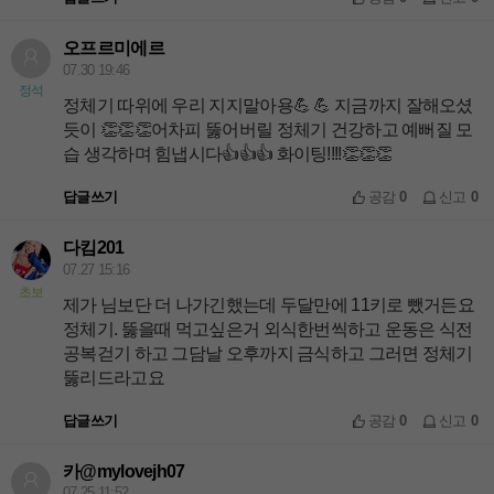
오프르미에르
07.30 19:46
정석
정체기 따위에 우리 지지말아용💪 💪 지금까지 잘해오셨
듯이 👏👏👏어차피 뚫어버릴 정체기 건강하고 예뻐질 모
습 생각하며 힘냅시다👍👍👍 화이팅!!!!👏👏👏
답글쓰기
공감
0
신고
0
다킴201
07.27 15:16
초보
제가 님보단 더 나가긴했는데 두달만에 11키로 뺐거든요
정체기. 뚫을때 먹고싶은거 외식한번씩하고 운동은 식전
공복걷기 하고 그담날 오후까지 금식하고 그러면 정체기
뚫리드라고요
답글쓰기
공감
0
신고
0
카@mylovejh07
07.25 11:52