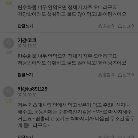
초보
탄수화물 너무 안먹으면 정체기 자주 오더라구요
저당밥이라도 섭취하고 물도 많이먹고! 화이팅ㅈ이요
답글쓰기
공감
0
신고
0
카@코코
07.31 13:53
초보
탄수화물 너무 안먹으면 정체기 자주 오더라구요
저당밥이라도 섭취하고 물도 많이먹고! 화이팅ㅈ이요
답글쓰기
공감
0
신고
0
카@ks891129
07.31 08:20
입문
저는 기초대사량 안에서 먹고싶은거 먹고 주3회 신지니
해주고, 운동뒤에는 순환촉진기같은 EMS로 마사지해주
거든요~ 땀흘리고 붓기도 싹빠지니까 다음날 무조건 몸무
게 줄더라구요~
답글쓰기
공감
0
신고
0