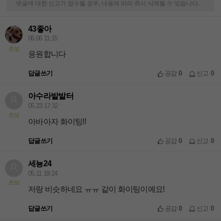
-
댓글에 대한 신고가 접수될 경우, 내용에 따라 즉시 삭제될 수 있습니다.
43좋아
06.06 11:15
초보
응원합니다
답글쓰기
공감
0
신고
0
아수라발발터
05.23 17:32
초보
아바아자 화이팅!!
답글쓰기
공감
0
신고
0
세뇽24
05.11 19:24
초보
저랑 비슷하네요 ㅠㅠ 같이 화이팅이예요!
답글쓰기
공감
0
신고
0