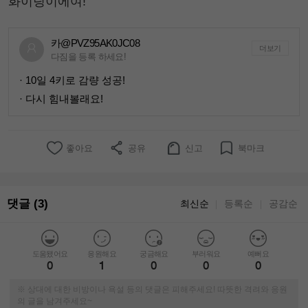
화이팅이에여!
카@PVZ95AK0JC08
더보기
다짐을 등록 하세요!
· 10일 4키로 감량 성공!
· 다시 힘내볼래요!
좋아요
공유
신고
북마크
댓글 (3)
최신순
등록순
공감순
｜
｜
도움됐어요
응원해요
궁금해요
부러워요
예뻐요
0
1
0
0
0
※ 상대에 대한 비방이나 욕설 등의 댓글은 피해주세요! 따뜻한 격려와 응원
의 글을 남겨주세요~