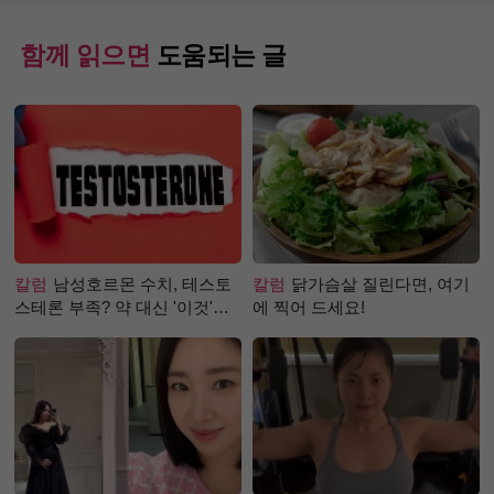
함께 읽으면
도움되는 글
칼럼
남성호르몬 수치, 테스토
칼럼
닭가슴살 질린다면, 여기
스테론 부족? 약 대신 '이것'으
에 찍어 드세요!
로 극복 (진저샷 루틴)