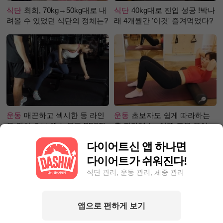
식단
최희, 70kg→50kg대로 내
식단
40kg대로 진입 성공 !박나
려올 수 있었던 식단의 정체는?
래 4개월간 '이것' 즐겨먹었다?
운동
매끈하고 섹시한 등 라인
운동
초보자도 쉽게 따라하는
을 위한 초보 헬스 운동 BEST!
홈 필라테스 –어깨 근육 풀어주
기 편
다이어트신 앱 하나면
다이어트가 쉬워진다!
식단 관리, 운동 관리, 체중 관리
앱으로 편하게 보기
성공후기
먹고 싶은 거 참아가
성공후기
80kg 넘어 뺄 엄두가