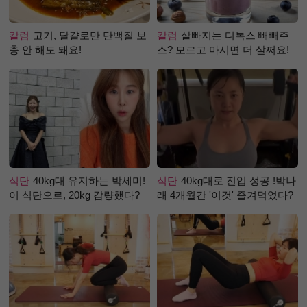
칼럼
고기, 달걀로만 단백질 보
칼럼
살빠지는 디톡스 빼빼주
충 안 해도 돼요!
스? 모르고 마시면 더 살쩌요!
식단
40kg대 유지하는 박세미!
식단
40kg대로 진입 성공 !박나
이 식단으로, 20kg 감량했다?
래 4개월간 '이것' 즐겨먹었다?