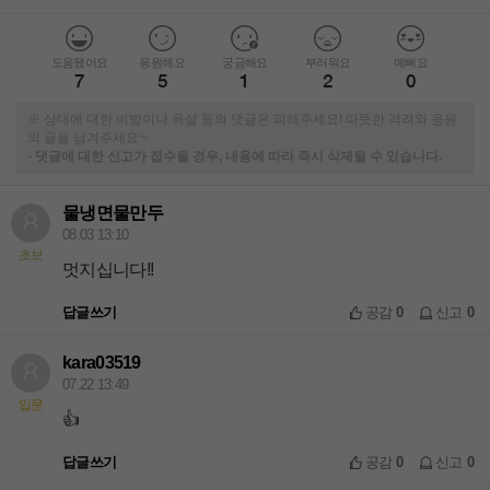
도움됐어요
응원해요
궁금해요
부러워요
예뻐요
7
5
1
2
0
※ 상대에 대한 비방이나 욕설 등의 댓글은 피해주세요! 따뜻한 격려와 응원
의 글을 남겨주세요~
-
댓글에 대한 신고가 접수될 경우, 내용에 따라 즉시 삭제될 수 있습니다.
물냉면물만두
08.03 13:10
초보
멋지십니다!!
답글쓰기
공감
0
신고
0
kara03519
07.22 13:49
입문
👍
답글쓰기
공감
0
신고
0