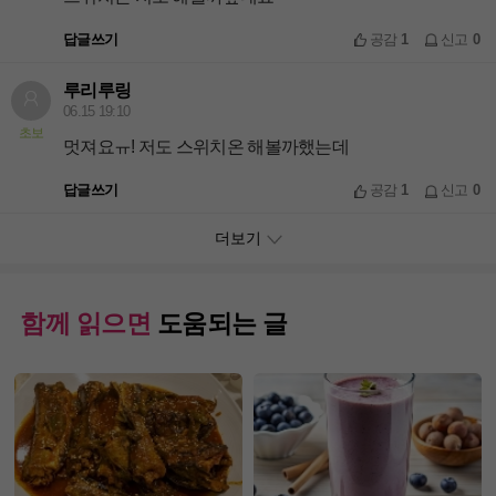
답글쓰기
공감
1
신고
0
루리루링
06.15 19:10
초보
멋져요ㅠ! 저도 스위치온 해볼까했는데
답글쓰기
공감
1
신고
0
더보기
함께 읽으면
도움되는 글