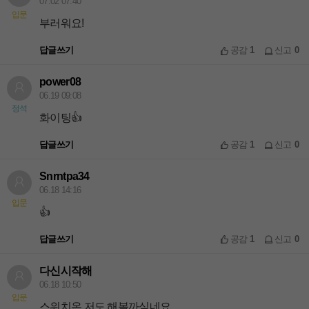
07.02 07:40
입문
부러워요!
답글쓰기
공감
1
신고
0
power08
06.19 09:08
정석
화이팅👍
답글쓰기
공감
1
신고
0
Snrntpa34
06.18 14:16
입문
👍
답글쓰기
공감
1
신고
0
다신시작해
06.18 10:50
입문
스위치온 저도 해볼까싶네요