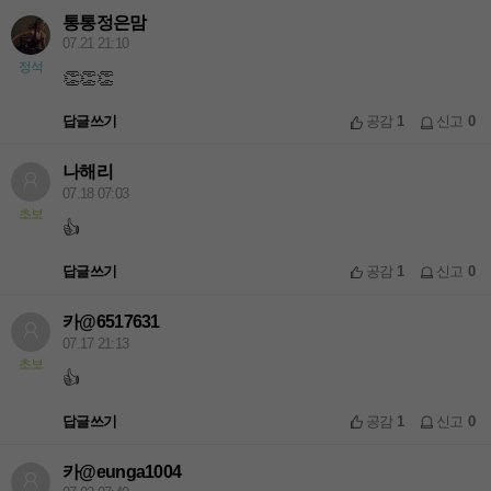
통통정은맘
07.21 21:10
정석
👏👏👏
답글쓰기
공감
1
신고
0
나해리
07.18 07:03
초보
👍
답글쓰기
공감
1
신고
0
카@6517631
07.17 21:13
초보
👍
답글쓰기
공감
1
신고
0
카@eunga1004