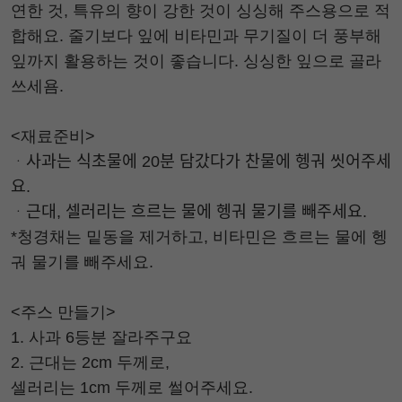
연한 것, 특유의 향이 강한 것이 싱싱해 주스용으로 적
합해요. 줄기보다 잎에 비타민과 무기질이 더 풍부해
잎까지 활용하는 것이 좋습니다. 싱싱한 잎으로 골라
쓰세욤.
<재료준비>
ᆞ사과는 식초물에 20분 담갔다가 찬물에 헹궈 씻어주세
요.
ᆞ근대, 셀러리는 흐르는 물에 헹궈 물기를 빼주세요.
*청경채는 밑동을 제거하고, 비타민은 흐르는 물에 헹
궈 물기를 빼주세요.
<주스 만들기>
1. 사과 6등분 잘라주구요
2. 근대는 2cm 두께로,
셀러리는 1cm 두께로 썰어주세요.