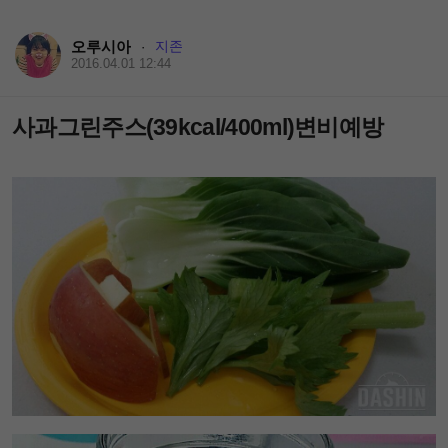
오루시아
지존
·
2016.04.01 12:44
사과그린주스(39kcal/400ml)변비예방