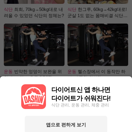
식단
최희, 70kg→50kg대로 내
식단
한그루, 60kg→42kg대로!
려올 수 있었던 식단의 정체는?
군살 1도 없는 몸매비결 식단
은?
운동
빈약한 엉덩이 보완을 위
운동
헬스장에서 이 동작만 하
한 초보 헬스 운동 BEST!
면, 애플힙 완성?!
다이어트신 앱 하나면
다이어트가 쉬워진다!
식단 관리, 운동 관리, 체중 관리
앱으로 편하게 보기