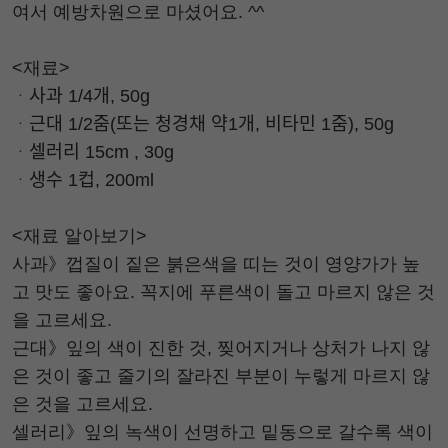
여서 예방차원으로 마셨어요. ^^
<재료>
ᆞ사과 1/4개, 50g
ᆞ근대 1/2줌(또는 청경채 약1개, 비타민 1줌), 50g
ᆞ셀러리 15cm , 30g
ᆞ생수 1컵, 200ml
<재료 알아보기>
사과》껍질이 짙은 붉은색을 띠는 것이 영양가가 높
고 맛도 좋아요. 꼭지에 푸른색이 돌고 마르지 않은 것
을 고르세요.
근대》잎의 색이 진한 것, 찢어지거나 상처가 나지 않
은 것이 좋고 줄기의 잘라진 부분이 누렇게 마르지 않
은 것을 고르세요.
셀러리》잎의 녹색이 선명하고 밑동으로 갈수록 색이