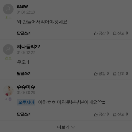
sasw
04.04 22:18
초보
와 만들어서먹어야겟네요
답글쓰기
공감
0
신고
0
하나둘리22
04.03 12:22
초보
우오ㅓ
답글쓰기
공감
0
신고
0
슈슈미슈
04.03 00:26
지존
아하ㅎㅎ 미처못본부분이네요^^;;;
오루시아
답글쓰기
공감
0
신고
0
더보기