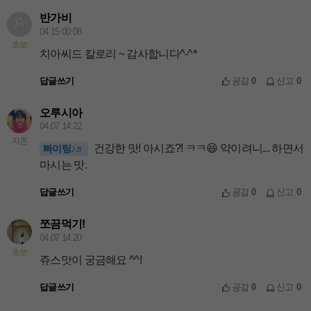
반가비
04.15 00:08
초보
치아씨드 칼로리 ~ 감사합니다^-^*
답글쓰기
공감
0
신고
0
오루시아
04.07 14:22
지존
건강한 맛! 아시죠?! ㅋㅋ😆 약이려니... 하면서
빠이팅♪♬
마시는 맛.
답글쓰기
공감
0
신고
0
쪼끔먹기!
04.07 14:20
초보
쥬스맛이 궁금해요 ^^!
답글쓰기
공감
0
신고
0