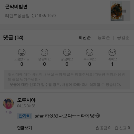
곤약비빔면
리턴즈몽글맘
18
1970
+1
댓글 (14)
최신순
등록순
공감순
｜
｜
도움됐어요
응원해요
궁금해요
부러워요
예뻐요
0
0
0
0
1
※ 상대에 대한 비방이나 욕설 등의 댓글은 피해주세요! 따뜻한 격려와 응원
의 글을 남겨주세요~
-
댓글에 대한 신고가 접수될 경우, 내용에 따라 즉시 삭제될 수 있습니다.
오루시아
04.15 04:58
지존
궁금 하셨었나보다~~~ 파이팅!😆
반가비
답글쓰기
공감
0
신고
0