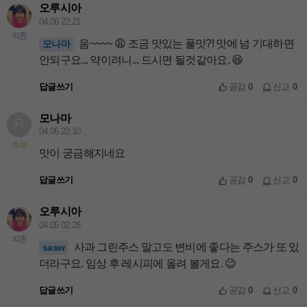
오루시아
04.06 22:21
지존
음~~~~ 😩 조금 맛있는 풀맛?! 맛에 넘 기대하면
모나마
안되구요... 약이려니... 드시면 될것같아요. 😆
답글쓰기
공감
0
신고
0
모나마
04.06 22:10
초보
맛이 궁금해지네요
답글쓰기
공감
0
신고
0
오루시아
04.05 02:28
지존
사과 그린주스 말고도 변비에 좋다는 주스가 또 있
sasw
더라구요. 임상 후 레시피에 올려 볼게요. 😉
답글쓰기
공감
0
신고
0