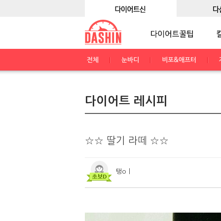
전체
눈바디
비포&애프터
다이어트 레시피
☆☆ 딸기 라떼 ☆☆
탱oㅣ