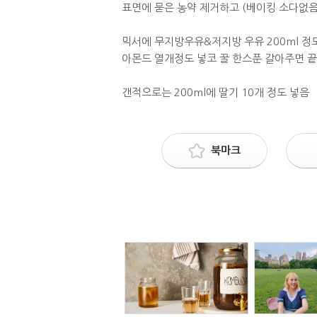
표면에 묻은 농약 제거하고 (베이킹 소다없음
믹서에 무지방우유&저지방 우유 200ml 정
아몬드 열개정도 넣코 꿀 한스푼 갈아주면 끝
갠적으로는 200ml에 딸기 10개 정도 넣음
북마크