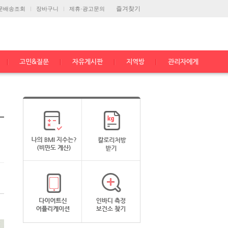
즐겨찾기
문배송조회
장바구니
제휴·광고문의
고민&질문
자유게시판
지역방
관리자에게