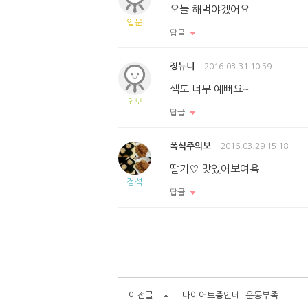
오늘 해먹야겠어요
입문
답글
징뉴니
2016.03.31 10:59
색도 너무 예뻐요~
초보
답글
폭식주의보
2016.03.29 15:18
딸기♡ 맛있어보여욤
정석
답글
이전글
다이어트중인데..운동부족