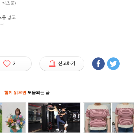
 식초물)
도를 넣코
~!
2
신고하기
함께 읽으면
도움되는 글