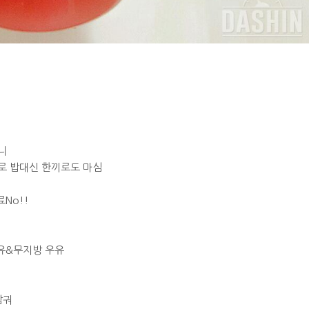
니
로 밥대신 한끼로도 마심
No!!
우유&무지방 우유
담궈