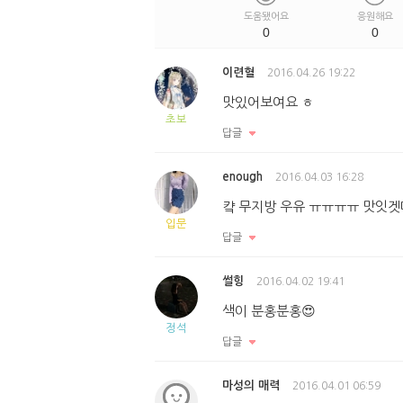
도움됐어요
응원해요
0
0
이련혈
2016.04.26 19:22
맛있어보여요 ㅎ
초보
답글
enough
2016.04.03 16:28
컄 무지방 우유 ㅠㅠㅠㅠ 맛잇겟
입문
답글
썰힝
2016.04.02 19:41
색이 분홍분홍😍
정석
답글
마성의 매력
2016.04.01 06:59