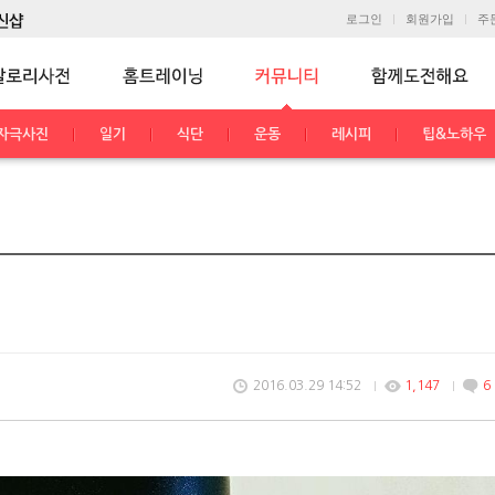
로그인
회원가입
주
자극사진
일기
식단
운동
레시피
팁&노하우
2016.03.29 14:52
1,147
6