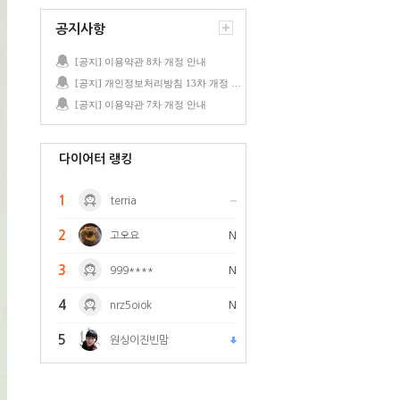
공지사항
[공지] 이용약관 8차 개정 안내
[공지] 개인정보처리방침 13차 개정 안내
[공지] 이용약관 7차 개정 안내
다이어터 랭킹
1
terria
2
고오요
N
3
999****
N
4
nrz5oiok
N
5
원싱이진빈맘