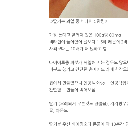
♡딸기는 과일 중 비타민 C함량이
가장 높다고 알려져 있음 100g당 80mg
비타민이 들어있어 귤보다 1.5배 레몬의 2배
사과보다는 10배가 더 많타고 함
다이어트중 피부가 꺼칠해 지는 경우도 많으
피부도 챙기고 간딴한 홈메이드 라떼 한잔으
집에서 만들었으니 인공색소No!! 인공착향료
간딴함!! 만들어 먹어보삼~
딸기 (오래되서 무른것도 괜찮음), 저지방
꿀, 아몬드
딸기를 우선 베이킹소다 푼물에 약 10분간 