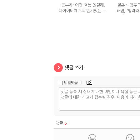
'콤부차' 어떤 효능 있길래,
결혼식 앞두고
다이어터에게도 인기있는 걸
해낸, '임라라
까?
단
|
비밀댓글
댓글
6