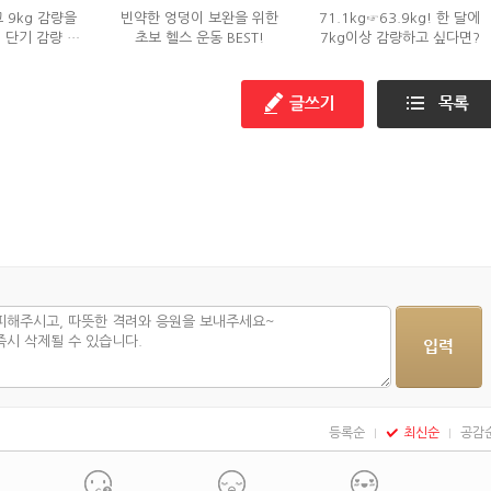
 9kg 감량을
빈약한 엉덩이 보완을 위한
71.1kg☞63.9kg! 한 달에
' 단기 감량 식
초보 헬스 운동 BEST!
7kg이상 감량하고 싶다면?
은?
등록순
최신순
공감