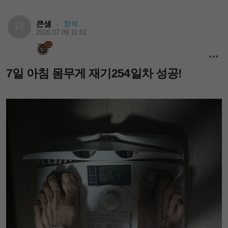
큰샘
정석
·
2026.07.09 11:51
37
7일 아침 몸무게 재기254일차 성공!