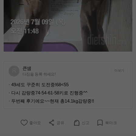
큰샘
더보기
다짐을 등록 하세요!
· 49세도 꾸준히 도전중!68<55
· 다시 감량중74-54-61-58키로 진행중^^
· 두번째 후기에요~~현재 총14.1kg감량중!!
좋아요
공유
신고
북마크