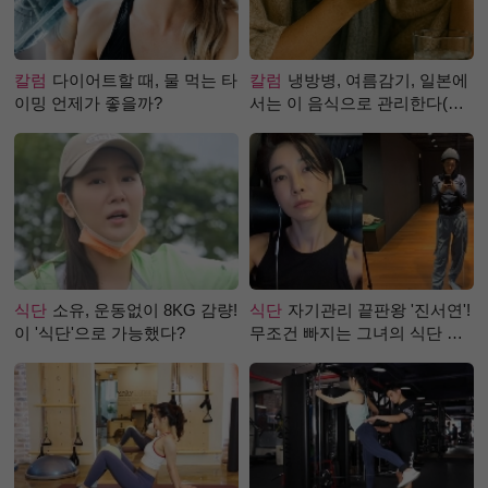
칼럼
다이어트할 때, 물 먹는 타
칼럼
냉방병, 여름감기, 일본에
이밍 언제가 좋을까?
서는 이 음식으로 관리한다(생
강즙 진저샷)
식단
소유, 운동없이 8KG 감량!
식단
자기관리 끝판왕 '진서연'!
이 '식단'으로 가능했다?
무조건 빠지는 그녀의 식단 정
체는?