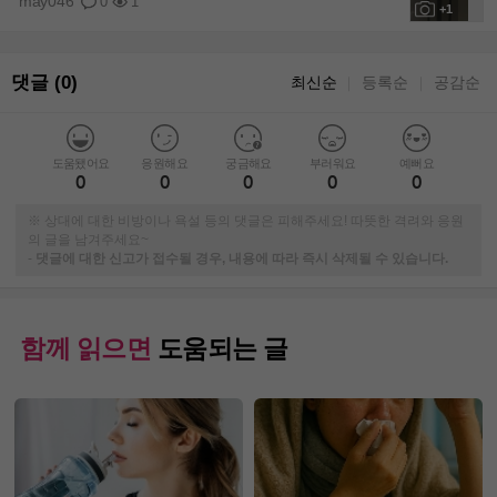
may046
0
1
+1
댓글 (0)
최신순
등록순
공감순
｜
｜
도움됐어요
응원해요
궁금해요
부러워요
예뻐요
0
0
0
0
0
※ 상대에 대한 비방이나 욕설 등의 댓글은 피해주세요! 따뜻한 격려와 응원
의 글을 남겨주세요~
-
댓글에 대한 신고가 접수될 경우, 내용에 따라 즉시 삭제될 수 있습니다.
함께 읽으면
도움되는 글