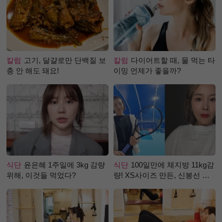
칼럼
고기, 달걀로만 단백질 보
칼럼
다이어트할 때, 물 먹는 타
충 안 해도 돼요!
이밍 언제가 좋을까?
식단
윤은혜 1주일에 3kg 감량
식단
100일만에 체지방 11kg감
위해, 이것들 먹었다?
량! XS사이즈 만든, 신봉선 식
단은?