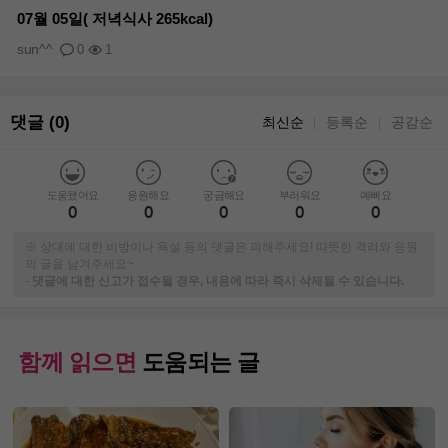
07월 05일( 저녁식사 265kcal)
sun^^
0
1
댓글 (0)
최신순
등록순
공감순
｜
｜
도움됐어요
응원해요
궁금해요
부러워요
예뻐요
0
0
0
0
0
※ 상대에 대한 비방이나 욕설 등의 댓글은 피해주세요! 따뜻한 격려와 응원
의 글을 남겨주세요~
-
댓글에 대한 신고가 접수될 경우, 내용에 따라 즉시 삭제될 수 있습니다.
함께 읽으면
도움되는 글