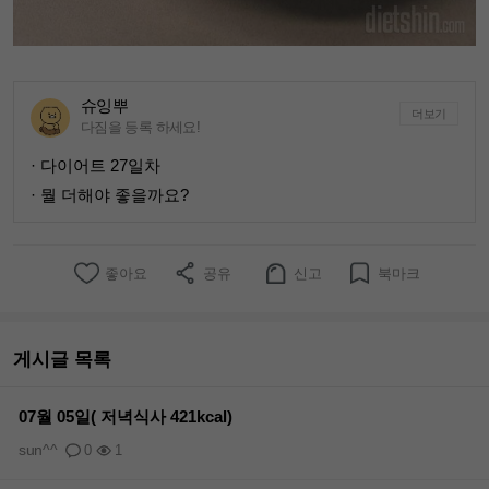
슈잉뿌
더보기
다짐을 등록 하세요!
· 다이어트 27일차
· 뭘 더해야 좋을까요?
좋아요
공유
신고
북마크
게시글 목록
07월 05일( 저녁식사 421kcal)
sun^^
0
1