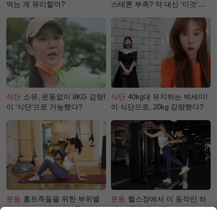
먹는 게 유리할까?
스테론 부족? 약 대신 '이것'으
로 극복 (진저샷 루틴)
식단
소유, 운동없이 8KG 감량!
식단
40kg대 유지하는 박세미!
이 '식단'으로 가능했다?
이 식단으로, 20kg 감량했다?
운동
홈트족들을 위한 부위별
운동
헬스장에서 이 동작만 하
필라테스 – 허벅지 안쪽 라인
면, 애플힙 완성?!