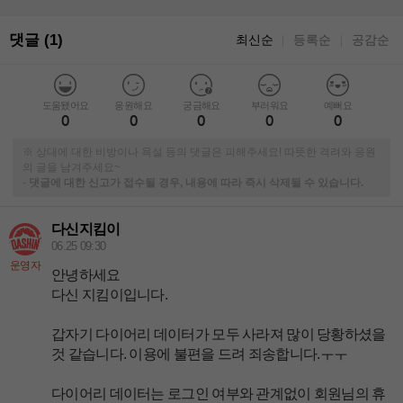
댓글 (1)
최신순
등록순
공감순
｜
｜
도움됐어요
응원해요
궁금해요
부러워요
예뻐요
0
0
0
0
0
※ 상대에 대한 비방이나 욕설 등의 댓글은 피해주세요! 따뜻한 격려와 응원
의 글을 남겨주세요~
-
댓글에 대한 신고가 접수될 경우, 내용에 따라 즉시 삭제될 수 있습니다.
다신지킴이
06.25 09:30
운영자
안녕하세요
다신 지킴이입니다.
갑자기 다이어리 데이터가 모두 사라져 많이 당황하셨을
것 같습니다. 이용에 불편을 드려 죄송합니다.ㅜㅜ
다이어리 데이터는 로그인 여부와 관계없이 회원님의 휴