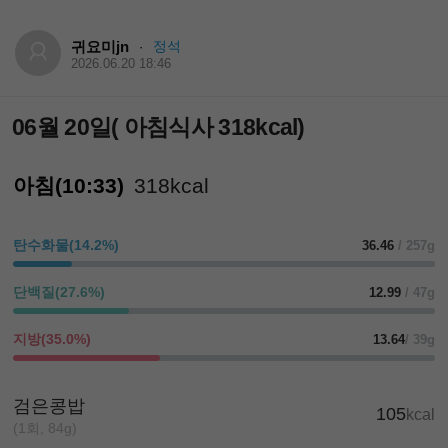
귀요미jn
정석
·
2026.06.20 18:46
06월 20일( 아침식사 318kcal)
아침(10:33)
318kcal
탄수화물(14.2%)
36.46
/ 257g
단백질(27.6%)
12.99
/ 47g
지방(35.0%)
13.64
/ 39g
검은콩밥
105
kcal
(1회, 84g)