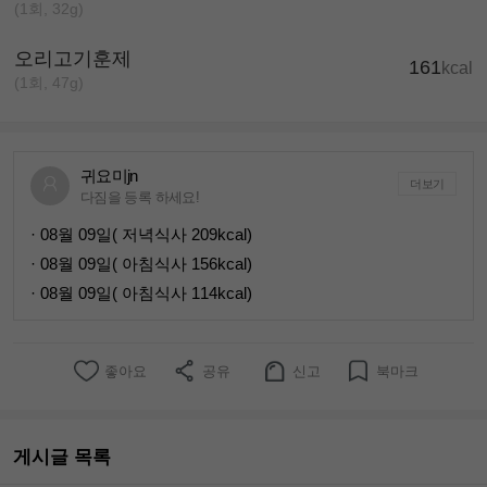
(1회, 32g)
오리고기훈제
161
kcal
(1회, 47g)
귀요미jn
더보기
다짐을 등록 하세요!
· 08월 09일( 저녁식사 209kcal)
· 08월 09일( 아침식사 156kcal)
· 08월 09일( 아침식사 114kcal)
좋아요
공유
신고
북마크
게시글 목록