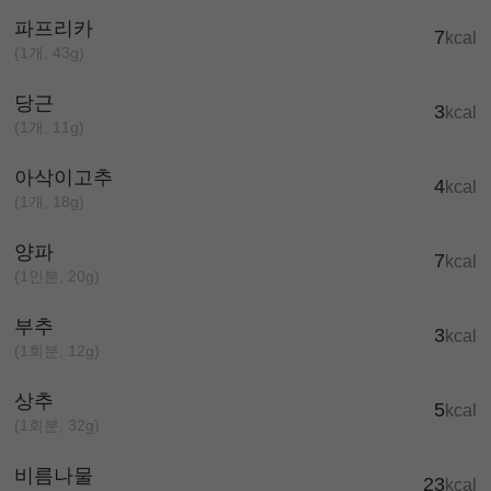
파프리카
7
kcal
(1개, 43g)
당근
3
kcal
(1개, 11g)
아삭이고추
4
kcal
(1개, 18g)
양파
7
kcal
(1인분, 20g)
부추
3
kcal
(1회분, 12g)
상추
5
kcal
(1회분, 32g)
비름나물
23
kcal