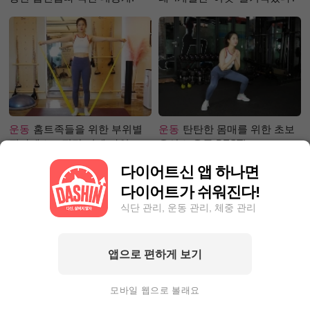
운동
홈트족들을 위한 부위별
운동
탄탄한 몸매를 위한 초보
필라테스 – 직각 어깨 라인 만
유산소 운동 BEST!
들기 편
다이어트신 앱 하나면
다이어트가 쉬워진다!
식단 관리, 운동 관리, 체중 관리
앱으로 편하게 보기
성공후기
5kg 빼, 근육 UP 지방
성공후기
90kg대에서 80kg대
DOWN! 근육부족 몸매 ☞ 탄탄
로 빼는 데 1달 걸려! 폭풍감량
모바일 웹으로 볼래요
몸매로 변화한 비결!
비결 공개?