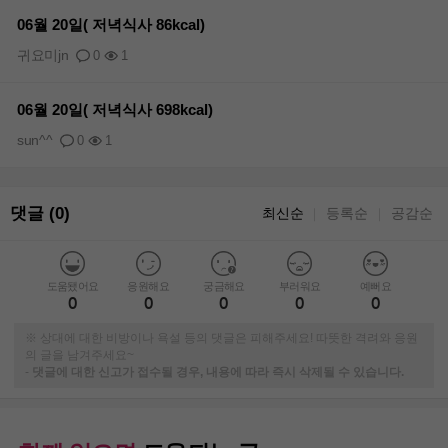
06월 20일( 저녁식사 86kcal)
귀요미jn
0
1
06월 20일( 저녁식사 698kcal)
sun^^
0
1
댓글 (0)
최신순
등록순
공감순
｜
｜
도움됐어요
응원해요
궁금해요
부러워요
예뻐요
0
0
0
0
0
※ 상대에 대한 비방이나 욕설 등의 댓글은 피해주세요! 따뜻한 격려와 응원
의 글을 남겨주세요~
-
댓글에 대한 신고가 접수될 경우, 내용에 따라 즉시 삭제될 수 있습니다.