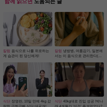
함께 읽으면
도움되는 글
칼럼
음식으로 나를 위로하는
칼럼
냉방병, 여름감기, 일본에
게 습관이 된 당신에게!
서는 이 음식으로 관리한다(생
강즙 진저샷)
식단
장영란, 10일 만에 4kg 감
식단
40kg대로 진입 성공 !박나
량한 급찐급빠 식단 대공개!
래 4개월간 '이것' 즐겨먹었다?