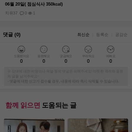
06월 20일( 점심식사 350kcal)
치유37
0
1
댓글 (0)
최신순
등록순
공감순
｜
｜
도움됐어요
응원해요
궁금해요
부러워요
예뻐요
0
0
0
0
0
※ 상대에 대한 비방이나 욕설 등의 댓글은 피해주세요! 따뜻한 격려와 응원
의 글을 남겨주세요~
-
댓글에 대한 신고가 접수될 경우, 내용에 따라 즉시 삭제될 수 있습니다.
함께 읽으면
도움되는 글