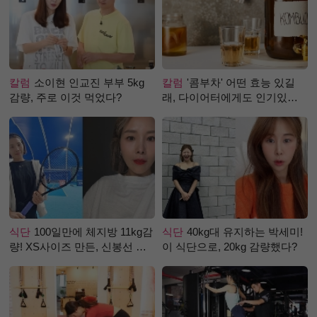
칼럼
소이현 인교진 부부 5kg
칼럼
'콤부차' 어떤 효능 있길
감량, 주로 이것 먹었다?
래, 다이어터에게도 인기있는
걸까?
식단
100일만에 체지방 11kg감
식단
40kg대 유지하는 박세미!
량! XS사이즈 만든, 신봉선 식
이 식단으로, 20kg 감량했다?
단은?