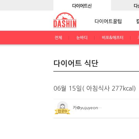
전체
눈바디
비포&애프터
다이어트 식단
06월 15일( 아침식사 277kcal)
카@yujuyeong96