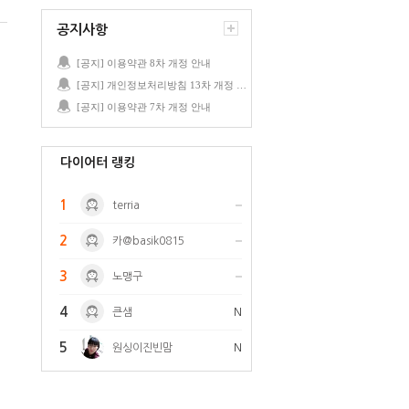
공지사항
[공지] 이용약관 8차 개정 안내
[공지] 개인정보처리방침 13차 개정 안내
[공지] 이용약관 7차 개정 안내
다이어터 랭킹
1
terria
2
카@basik0815
3
노맹구
4
큰샘
N
5
원싱이진빈맘
N