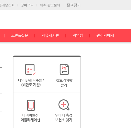
즐겨찾기
문배송조회
장바구니
제휴·광고문의
고민&질문
자유게시판
지역방
관리자에게