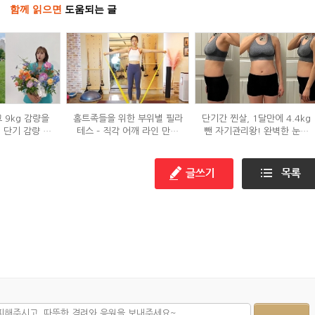
함께 읽으면
도움되는 글
 9kg 감량을
홈트족들을 위한 부위별 필라
단기간 찐살, 1달만에 4.4kg
' 단기 감량 식
테스 – 직각 어깨 라인 만들
뺀 자기관리왕! 완벽한 눈바
은?
기 편
디!