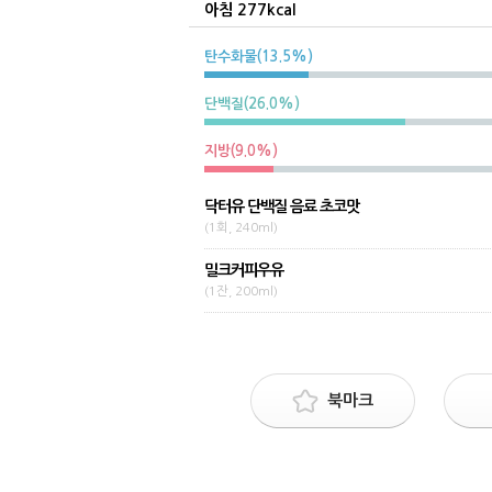
아침 277kcal
탄수화물(13.5%)
단백질(26.0%)
지방(9.0%)
닥터유 단백질 음료 초코맛
(1회, 240ml)
밀크커피우유
(1잔, 200ml)
북마크