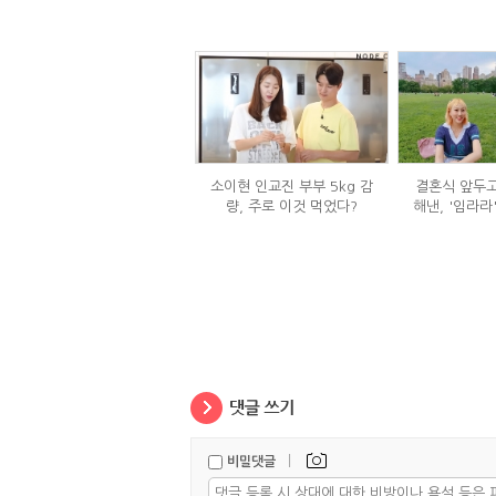
소이현 인교진 부부 5kg 감
결혼식 앞두고
량, 주로 이것 먹었다?
해낸, '임라라
단
|
비밀댓글