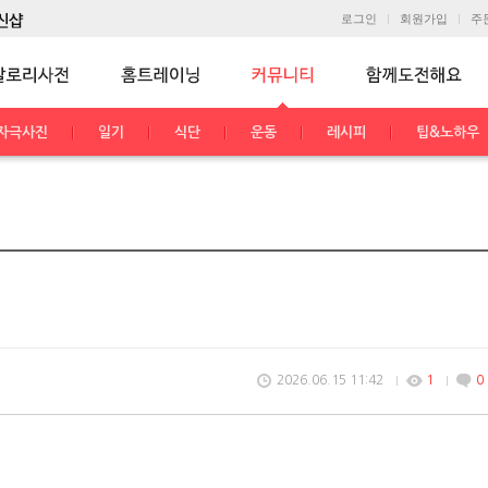
로그인
회원가입
주
자극사진
일기
식단
운동
레시피
팁&노하우
2026.06.15 11:42
1
0