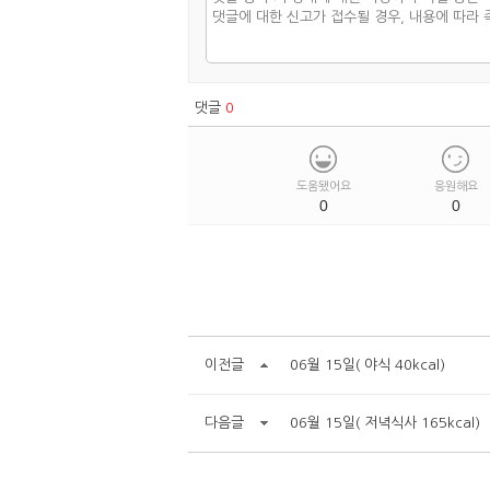
댓글
0
도움됐어요
응원해요
0
0
이전글
06월 15일( 야식 40kcal)
다음글
06월 15일( 저녁식사 165kcal)