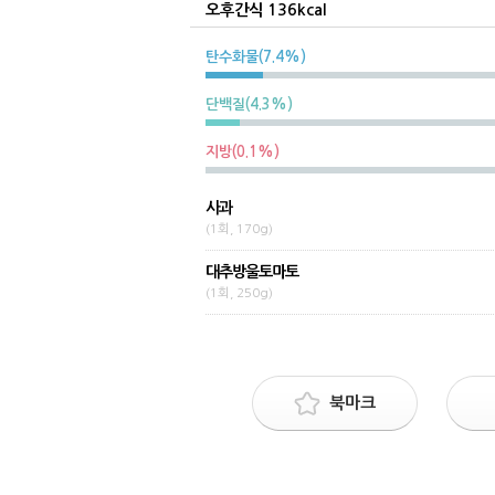
오후간식 136kcal
탄수화물(7.4%)
단백질(4.3%)
지방(0.1%)
사과
(1회, 170g)
대추방울토마토
(1회, 250g)
북마크