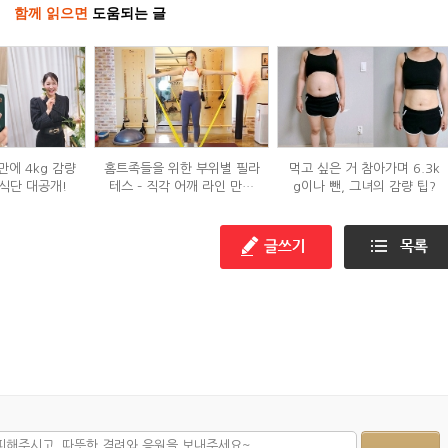
함께 읽으면
도움되는 글
만에 4kg 감량
홈트족들을 위한 부위별 필라
먹고 싶은 거 참아가며 6.3k
식단 대공개!
테스 – 직각 어깨 라인 만들
g이나 뺀, 그녀의 감량 팁?
기 편