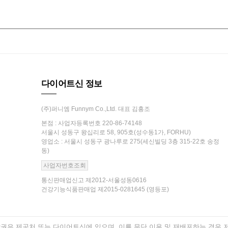
다이어트신 정보
(주)퍼니엠 Funnym Co.,Ltd. 대표 김흥조
본점 : 사업자등록번호 220-86-74148
서울시 성동구 왕십리로 58, 905호(성수동1가, FORHU)
영업소 : 서울시 성동구 광나루로 275(세신빌딩 3층 315-22호 송정
동)
사업자번호조회
통신판매업신고 제2012-서울성동0616
건강기능식품판매업 제2015-0281645 (영등포)
은 제공처 또는 다이어트신에 있으며, 이를 무단 이용 및 재배포하는 경우 