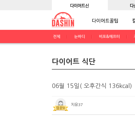
전체
눈바디
비포&애프터
다이어트 식단
06월 15일( 오후간식 136kcal)
치유37