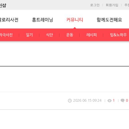
로그인
회원가입
주
자극사진
일기
식단
운동
레시피
팁&노하우
2026.06.15 09:24
1
0