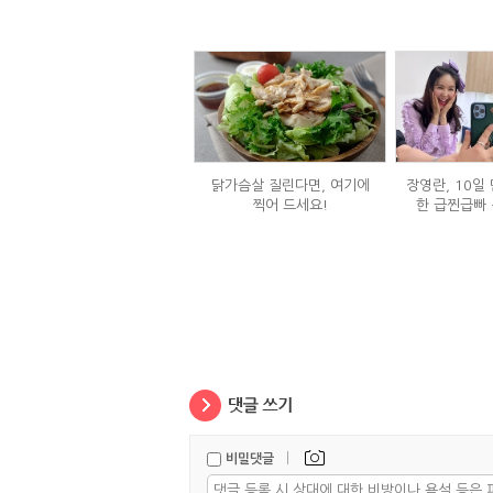
닭가슴살 질린다면, 여기에
장영란, 10일 
찍어 드세요!
한 급찐급빠 
|
비밀댓글