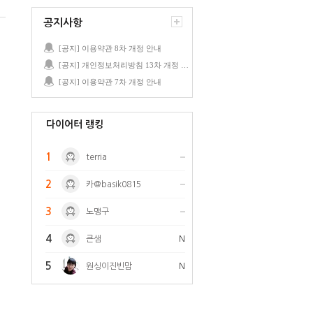
공지사항
[공지] 이용약관 8차 개정 안내
[공지] 개인정보처리방침 13차 개정 안내
[공지] 이용약관 7차 개정 안내
다이어터 랭킹
1
terria
2
카@basik0815
3
노맹구
4
큰샘
N
5
원싱이진빈맘
N