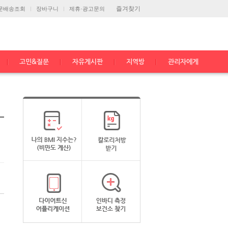
즐겨찾기
문배송조회
장바구니
제휴·광고문의
고민&질문
자유게시판
지역방
관리자에게