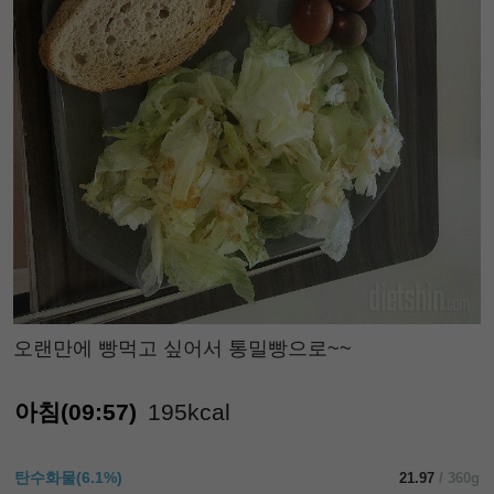
오랜만에 빵먹고 싶어서 통밀빵으로~~
아침(09:57)
195kcal
탄수화물(6.1%)
21.97
/ 360g