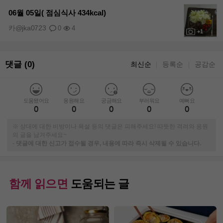
+1
06월 05일( 점심식사 434kcal)
카@jka0723
0
4
+1
댓글 (0)
최신순
등록순
공감순
｜
｜
도움됐어요
응원해요
궁금해요
부러워요
예뻐요
0
0
0
0
0
※ 상대에 대한 비방이나 욕설 등의 댓글은 피해주세요! 따뜻한 격려와 응원
의 글을 남겨주세요~
-
댓글에 대한 신고가 접수될 경우, 내용에 따라 즉시 삭제될 수 있습니다.
함께 읽으면
도움되는 글