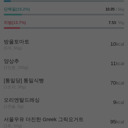
단백질(15.2%)
10.05
/ 66g
지방(13.7%)
7.53
/ 55g
방울토마토
10
kcal
(5개, 50g)
양상추
11
kcal
(1인분, 100g)
[통밀당] 통밀식빵
70
kcal
(1조각, 30g)
오리엔탈드레싱
9
kcal
(1큰술, 5g)
서울우유 더진한 Greek 그릭요거트
95
kcal
(1회, 50g)