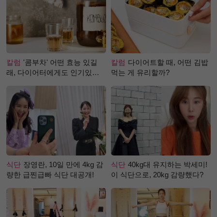
칼럼
'콤부차' 어떤 효능 있길
칼럼
다이어트할 때, 어떤 김밥
래, 다이어터에게도 인기있는
먹는 게 유리할까?
걸까?
식단
장영란, 10일 만에 4kg 감
식단
40kg대 유지하는 박세미!
량한 급찐급빠 식단 대공개!
이 식단으로, 20kg 감량했다?