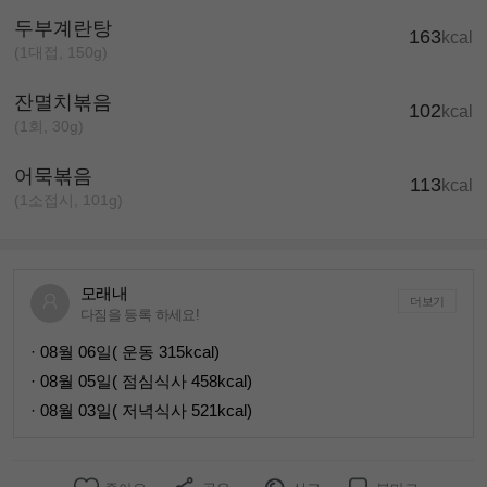
두부계란탕
163
kcal
(1대접, 150g)
잔멸치볶음
102
kcal
(1회, 30g)
어묵볶음
113
kcal
(1소접시, 101g)
모래내
더보기
다짐을 등록 하세요!
· 08월 06일( 운동 315kcal)
· 08월 05일( 점심식사 458kcal)
· 08월 03일( 저녁식사 521kcal)