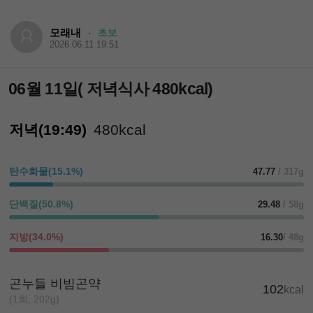
모래내
초보
·
2026.06.11 19:51
06월 11일( 저녁식사 480kcal)
저녁(19:49)
480kcal
탄수화물(15.1%)
47.77
/ 317g
단백질(50.8%)
29.48
/ 58g
지방(34.0%)
16.30
/ 48g
곤누들 비빔곤약
102
kcal
(1회, 202g)