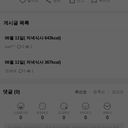
좋아요
공유
신고
북마크
게시글 목록
06월 11일( 저녁식사 643kcal)
sun^^
0
1
06월 11일( 저녁식사 367kcal)
모래내
0
1
댓글 (0)
최신순
등록순
공감순
｜
｜
도움됐어요
응원해요
궁금해요
부러워요
예뻐요
0
0
0
0
0
※ 상대에 대한 비방이나 욕설 등의 댓글은 피해주세요! 따뜻한 격려와 응원