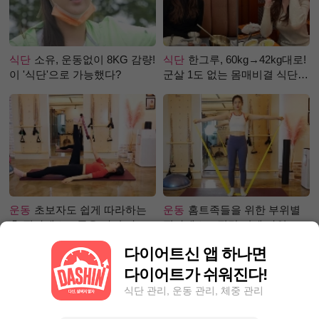
식단
소유, 운동없이 8KG 감량!
식단
한그루, 60kg→42kg대로!
이 '식단'으로 가능했다?
군살 1도 없는 몸매비결 식단
은?
운동
초보자도 쉽게 따라하는
운동
홈트족들을 위한 부위별
홈 필라테스 – 곧은 다리 라인
필라테스 – 직각 어깨 라인 만
만들기 편
들기 편
다이어트신 앱 하나면
다이어트가 쉬워진다!
식단 관리, 운동 관리, 체중 관리