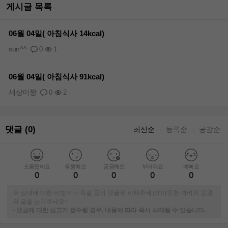
게시글 목록
06월 04일( 아침식사 14kcal)
sun^^
0
1
06월 04일( 아침식사 91kcal)
세상이짱
0
2
댓글 (0)
최신순
등록순
공감순
｜
｜
도움됐어요
응원해요
궁금해요
부러워요
예뻐요
0
0
0
0
0
※ 상대에 대한 비방이나 욕설 등의 댓글은 피해주세요! 따뜻한 격려와 응원
의 글을 남겨주세요~
-
댓글에 대한 신고가 접수될 경우, 내용에 따라 즉시 삭제될 수 있습니다.