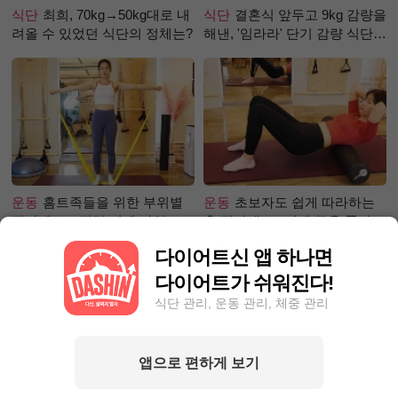
식단
최희, 70kg→50kg대로 내
식단
결혼식 앞두고 9kg 감량을
려올 수 있었던 식단의 정체는?
해낸, '임라라' 단기 감량 식단
은?
운동
홈트족들을 위한 부위별
운동
초보자도 쉽게 따라하는
필라테스 – 직각 어깨 라인 만
홈 필라테스 –어깨 근육 풀어주
들기 편
기 편
다이어트신 앱 하나면
다이어트가 쉬워진다!
식단 관리, 운동 관리, 체중 관리
앱으로 편하게 보기
성공후기
먹고 싶은 거 참아가
성공후기
90kg대에서 80kg대