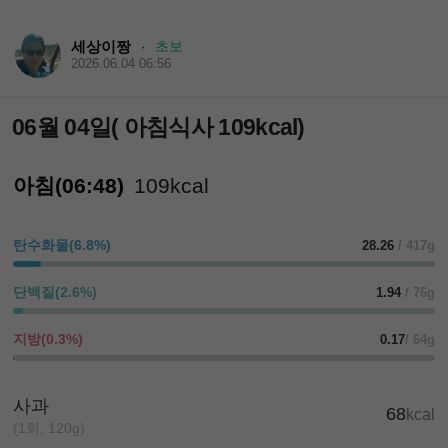
세상이짱
초보
·
2026.06.04 06:56
06월 04일( 아침식사 109kcal)
아침(06:48)
109kcal
탄수화물(6.8%)
28.26
/ 417g
단백질(2.6%)
1.94
/ 76g
지방(0.3%)
0.17
/ 64g
사과
68
kcal
(1회, 120g)