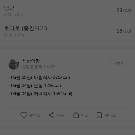
당근
23
kcal
(1개, 70g)
토마토 (중간크기)
18
kcal
(1개, 130g)
세상이짱
더보기
다짐을 등록 하세요!
· 06월 05일( 아침식사 375kcal)
· 06월 04일( 운동 122kcal)
· 06월 04일( 저녁식사 1594kcal)
좋아요
공유
신고
북마크