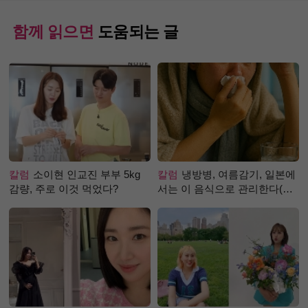
함께 읽으면
도움되는 글
칼럼
소이현 인교진 부부 5kg
칼럼
냉방병, 여름감기, 일본에
감량, 주로 이것 먹었다?
서는 이 음식으로 관리한다(생
강즙 진저샷)