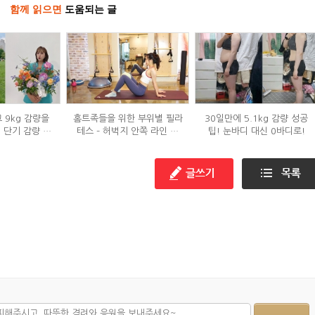
함께 읽으면
도움되는 글
 9kg 감량을
홈트족들을 위한 부위별 필라
30일만에 5.1kg 감량 성공
' 단기 감량 식
테스 – 허벅지 안쪽 라인 만
팁! 눈바디 대신 0바디로!
은?
들기편