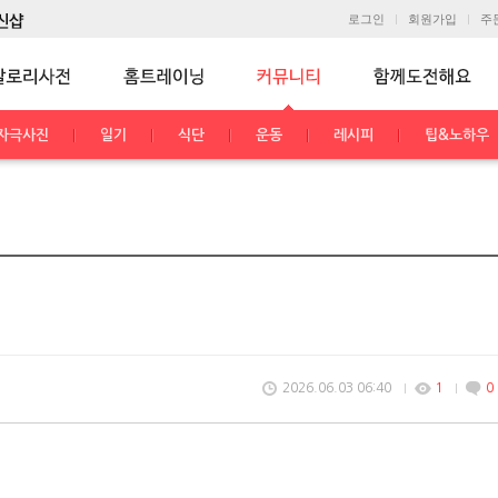
로그인
회원가입
주
자극사진
일기
식단
운동
레시피
팁&노하우
2026.06.03 06:40
1
0