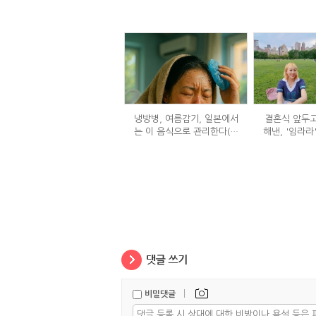
냉방병, 여름감기, 일본에서
결혼식 앞두고
는 이 음식으로 관리한다(생
해낸, '임라라
강즙 진저샷)
단
|
비밀댓글