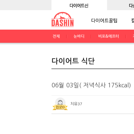
전체
눈바디
비포&애프터
다이어트 식단
06월 03일( 저녁식사 175kcal)
치유37