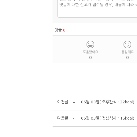
댓글
0
도움됐어요
응원해요
0
0
이전글
06월 03일( 오후간식 122kcal)
다음글
06월 03일( 점심식사 115kcal)