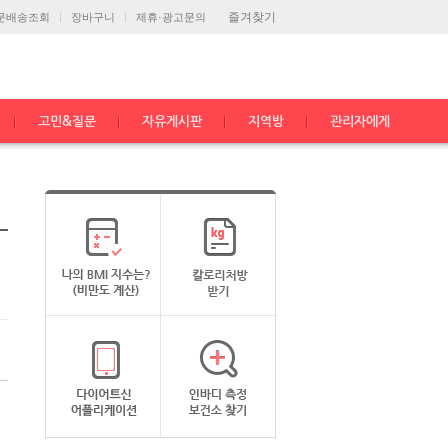
즐겨찾기
문배송조회
장바구니
제휴·광고문의
고민&질문
자유게시판
지역방
관리자에게