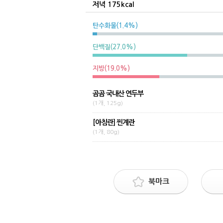
저녁 175kcal
탄수화물(1.4%)
단백질(27.0%)
지방(19.0%)
곰곰 국내산 연두부
(1개, 125g)
[아침란] 찐계란
(1개, 80g)
북마크