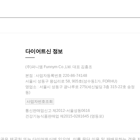
다이어트신 정보
(주)퍼니엠 Funnym Co.,Ltd. 대표 김흥조
본점 : 사업자등록번호 220-86-74148
서울시 성동구 왕십리로 58, 905호(성수동1가, FORHU)
영업소 : 서울시 성동구 광나루로 275(세신빌딩 3층 315-22호 송정
동)
사업자번호조회
통신판매업신고 제2012-서울성동0616
건강기능식품판매업 제2015-0281645 (영등포)
은 제공처 또는 다이어트신에 있으며, 이를 무단 이용 및 재배포하는 경우 