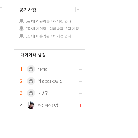
공지사항
[공지] 이용약관 8차 개정 안내
[공지] 개인정보처리방침 13차 개정 안내
[공지] 이용약관 7차 개정 안내
다이어터 랭킹
1
terria
2
카@basik0815
3
노맹구
4
원싱이진빈맘