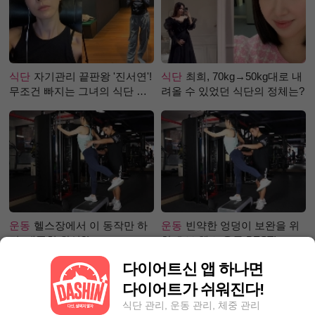
식단
자기관리 끝판왕 '진서연'!
식단
최희, 70kg→50kg대로 내
무조건 빠지는 그녀의 식단 정
려올 수 있었던 식단의 정체는?
체는?
운동
헬스장에서 이 동작만 하
운동
빈약한 엉덩이 보완을 위
면, 애플힙 완성?!
한 초보 헬스 운동 BEST!
다이어트신 앱 하나면
다이어트가 쉬워진다!
식단 관리, 운동 관리, 체중 관리