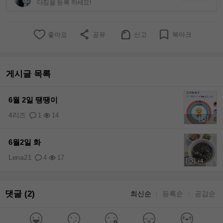
다짐을 등록 하세요!
좋아요
공유
신고
북마크
게시글 목록
6월 2일 땡땡이
4리즈
1
14
+3
6월2일 화
Lena21
4
17
+4
댓글 (2)
최신순
등록순
공감순
｜
｜