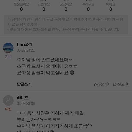
도움됐어요
응원해요
궁금해요
부러워요
예뻐요
0
0
0
0
0
※ 상대에 대한 비방이나 욕설 등의 댓글은 피해주세요! 따뜻한 격려와 응원
의 글을 남겨주세요~
-
댓글에 대한 신고가 접수될 경우, 내용에 따라 즉시 삭제될 수 있습니다.
Lena21
06.02 23:21
지존
수지님 많이 안드셨네요머~~
조금씩 드셔서 오케이에요ㅎㅎ
요아정 벌꿀이 먹고싶네요 😂
답글쓰기
공감
0
신고
0
4리즈
06.02 23:06
다신
ㅋㅋ 음식사진은 거하게 제가 매일
뿌리는가구요~ ㅋㅋㅋ
수지님 음식이 아기자기하게 조금씩^^