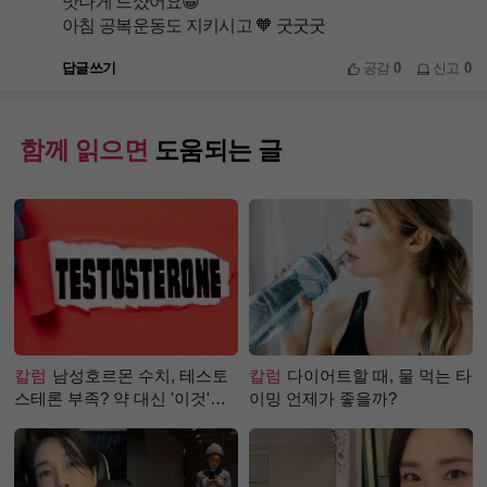
맛나게 드샸어요😁
아침 공복운동도 지키시고 🧡 굿굿굿
답글쓰기
공감
0
신고
0
함께 읽으면
도움되는 글
칼럼
남성호르몬 수치, 테스토
칼럼
다이어트할 때, 물 먹는 타
스테론 부족? 약 대신 '이것'으
이밍 언제가 좋을까?
로 극복 (진저샷 루틴)