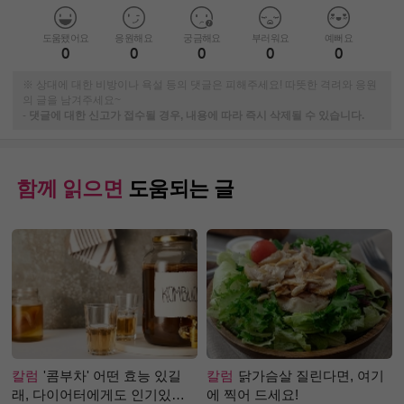
도움됐어요
응원해요
궁금해요
부러워요
예뻐요
0
0
0
0
0
※ 상대에 대한 비방이나 욕설 등의 댓글은 피해주세요! 따뜻한 격려와 응원
의 글을 남겨주세요~
-
댓글에 대한 신고가 접수될 경우, 내용에 따라 즉시 삭제될 수 있습니다.
함께 읽으면
도움되는 글
칼럼
'콤부차' 어떤 효능 있길
칼럼
닭가슴살 질린다면, 여기
래, 다이어터에게도 인기있는
에 찍어 드세요!