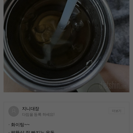
지니대장
더보기
다짐을 등록 하세요!
· 화이팅~~
· 팔뚝살 잘 빠지는 운동