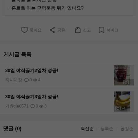
· 홈트로 하는 근력운동 뭐가 있나요?
좋아요
공유
신고
북마크
게시글 목록
30일 야식끊기2일차 성공!
지니대장
0
4
+1
30일 야식끊기3일차 성공!
카@cje6571
0
3
+1
댓글 (0)
최신순
등록순
공감순
｜
｜