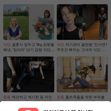
걸까?
식단
결혼식 앞두고 9kg 감량을
식단
자기관리 끝판왕 '진서연'!
해낸, '임라라' 단기 감량 식단
무조건 빠지는 그녀의 식단 정
은?
체는?
운동
매끈하고 섹시한 등 라인
운동
홈트족들을 위한 부위별
을 위한 초보 헬스 운동 BEST!
필라테스 – 허벅지 안쪽 라인
만들기편