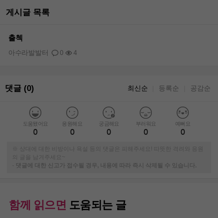
게시글 목록
출첵
아수라발발터
0
4
댓글 (0)
최신순
등록순
공감순
｜
｜
도움됐어요
응원해요
궁금해요
부러워요
예뻐요
0
0
0
0
0
※ 상대에 대한 비방이나 욕설 등의 댓글은 피해주세요! 따뜻한 격려와 응원
의 글을 남겨주세요~
-
댓글에 대한 신고가 접수될 경우, 내용에 따라 즉시 삭제될 수 있습니다.
함께 읽으면
도움되는 글