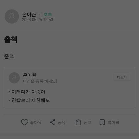
은아란
초보
·
2026.05.25 12:53
출첵
출첵
은아란
더보기
다짐을 등록 하세요!
· 이러다가 다죽어
· 천칼로리 제한해도
좋아요
공유
신고
북마크