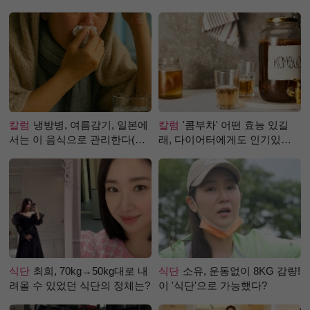
칼럼
냉방병, 여름감기, 일본에
칼럼
'콤부차' 어떤 효능 있길
서는 이 음식으로 관리한다(생
래, 다이어터에게도 인기있는
강즙 진저샷)
걸까?
식단
최희, 70kg→50kg대로 내
식단
소유, 운동없이 8KG 감량!
려올 수 있었던 식단의 정체는?
이 '식단'으로 가능했다?