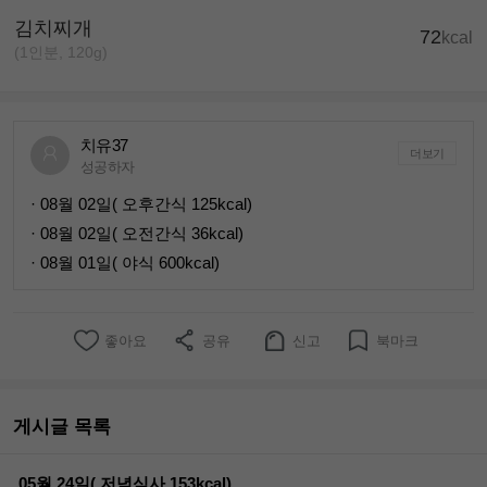
김치찌개
72
kcal
(1인분, 120g)
치유37
더보기
성공하자
· 08월 02일( 오후간식 125kcal)
· 08월 02일( 오전간식 36kcal)
· 08월 01일( 야식 600kcal)
좋아요
공유
신고
북마크
게시글 목록
05월 24일( 저녁식사 153kcal)