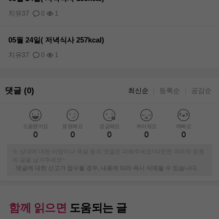
치유37
0
1
05월 24일( 저녁식사 257kcal)
치유37
0
1
댓글 (0)
최신순
등록순
공감순
｜
｜
도움됐어요
응원해요
궁금해요
부러워요
예뻐요
0
0
0
0
0
※ 상대에 대한 비방이나 욕설 등의 댓글은 피해주세요! 따뜻한 격려와 응원
의 글을 남겨주세요~
-
댓글에 대한 신고가 접수될 경우, 내용에 따라 즉시 삭제될 수 있습니다.
함께 읽으면
도움되는 글