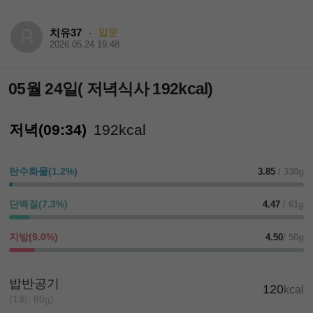
치유37
입문
·
2026.05.24 19:48
05월 24일( 저녁식사 192kcal)
저녁(09:34)
192kcal
탄수화물(1.2%)
3.85
/ 330g
단백질(7.3%)
4.47
/ 61g
지방(9.0%)
4.50
/ 50g
밥반공기
120
kcal
(1회, 80g)