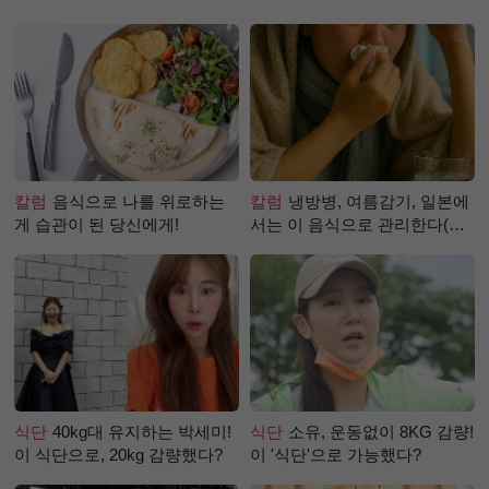
칼럼
음식으로 나를 위로하는
칼럼
냉방병, 여름감기, 일본에
게 습관이 된 당신에게!
서는 이 음식으로 관리한다(생
강즙 진저샷)
식단
40kg대 유지하는 박세미!
식단
소유, 운동없이 8KG 감량!
이 식단으로, 20kg 감량했다?
이 '식단'으로 가능했다?