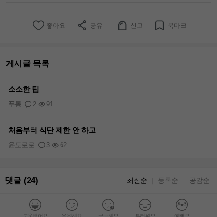
좋아요
공유
신고
북마크
게시글 목록
소소한 팁
푸통
2
91
처음부터 식단 제한 안 하고
윤도로로
3
62
댓글 (24)
최신순
등록순
공감순
｜
｜
도움됐어요
응원해요
궁금해요
부러워요
예뻐요