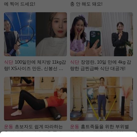
에 찍어 드세요!
충 안 해도 돼요!
식단
100일만에 체지방 11kg감
식단
장영란, 10일 만에 4kg 감
량! XS사이즈 만든, 신봉선 식
량한 급찐급빠 식단 대공개!
단은?
운동
초보자도 쉽게 따라하는
운동
홈트족들을 위한 부위별
홈 필라테스 –어깨 근육 풀어주
필라테스 – 직각 어깨 라인 만