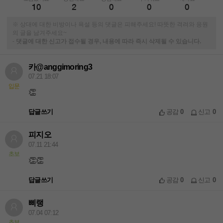
10
2
0
0
0
※ 상대에 대한 비방이나 욕설 등의 댓글은 피해주세요! 따뜻한 격려와 응원
의 글을 남겨주세요~
-
댓글에 대한 신고가 접수될 경우, 내용에 따라 즉시 삭제될 수 있습니다.
카@anggimoring3
07.21 18:07
입문
👏
답글쓰기
공감
0
신고
0
피지오
07.11 21:44
초보
👏👏
답글쓰기
공감
0
신고
0
삐랭
07.04 07:12
초보