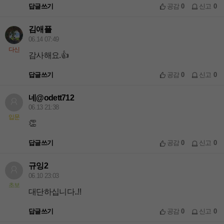
답글쓰기
공감
0
신고
0
김애플
06.14 07:49
다신
감사해요.👍
답글쓰기
공감
0
신고
0
네@odett712
06.13 21:38
입문
👏
답글쓰기
공감
0
신고
0
규잉2
06.10 23:03
초보
대단하십니다..!!
답글쓰기
공감
0
신고
0