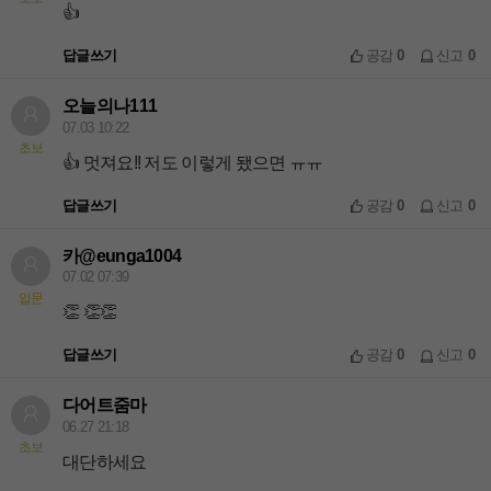
👍
답글쓰기
공감
0
신고
0
오늘의나111
07.03 10:22
초보
👍 멋져요!! 저도 이렇게 됐으면 ㅠㅠ
답글쓰기
공감
0
신고
0
카@eunga1004
07.02 07:39
입문
👏 👏👏
답글쓰기
공감
0
신고
0
다어트줌마
06.27 21:18
초보
대단하세요