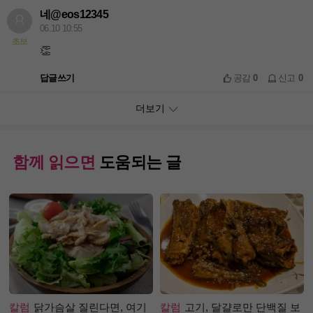
네@eos12345
06.10 10:55
초보
👏
답글쓰기
공감
0
신고
0
더보기
함께 읽으면
도움되는 글
칼럼
닭가슴살 질린다면, 여기
칼럼
고기, 달걀로만 단백질 보