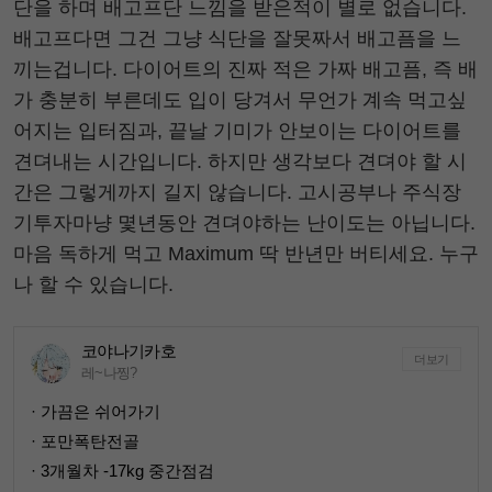
단을 하며 배고프단 느낌을 받은적이 별로 없습니다.
배고프다면 그건 그냥 식단을 잘못짜서 배고픔을 느
끼는겁니다. 다이어트의 진짜 적은 가짜 배고픔, 즉 배
가 충분히 부른데도 입이 당겨서 무언가 계속 먹고싶
어지는 입터짐과, 끝날 기미가 안보이는 다이어트를
견뎌내는 시간입니다. 하지만 생각보다 견뎌야 할 시
간은 그렇게까지 길지 않습니다. 고시공부나 주식장
기투자마냥 몇년동안 견뎌야하는 난이도는 아닙니다.
마음 독하게 먹고 Maximum 딱 반년만 버티세요. 누구
나 할 수 있습니다.
코야나기카호
더보기
레~나찡?
· 가끔은 쉬어가기
· 포만폭탄전골
· 3개월차 -17kg 중간점검