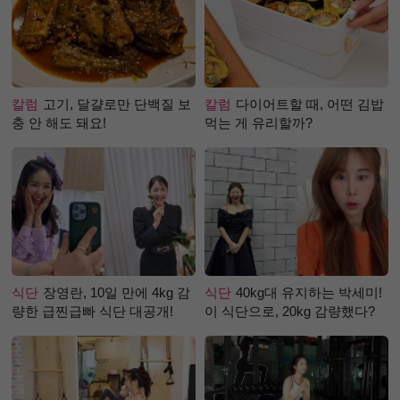
칼럼
고기, 달걀로만 단백질 보
칼럼
다이어트할 때, 어떤 김밥
충 안 해도 돼요!
먹는 게 유리할까?
식단
장영란, 10일 만에 4kg 감
식단
40kg대 유지하는 박세미!
량한 급찐급빠 식단 대공개!
이 식단으로, 20kg 감량했다?