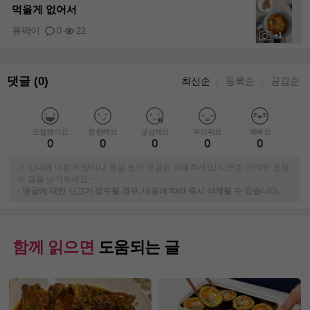
먹을게 없어서
용팍이
0
22
+1
댓글 (0)
최신순
등록순
공감순
｜
｜
도움됐어요
응원해요
궁금해요
부러워요
예뻐요
0
0
0
0
0
※ 상대에 대한 비방이나 욕설 등의 댓글은 피해주세요! 따뜻한 격려와 응원
의 글을 남겨주세요~
-
댓글에 대한 신고가 접수될 경우, 내용에 따라 즉시 삭제될 수 있습니다.
함께 읽으면
도움되는 글