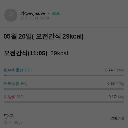
카@vvjisuvv
초보
·
2026.05.21 05:54
05월 20일( 오전간식 29kcal)
오전간식(11:05)
29kcal
탄수화물(1.7%)
6.74
/ 394g
단백질(0.9%)
0.68
/ 72g
지방(0.3%)
0.17
/ 60g
당근
29
kcal
(1개, 88g)