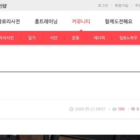
로그인
회원가입
주
자극사진
일기
식단
운동
레시피
팁&노하우
2026.05.21 04:57
160
0