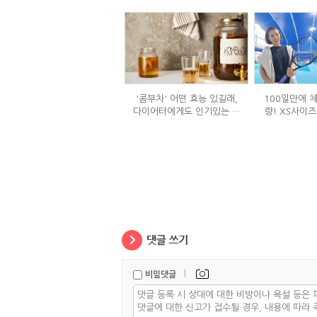
'콤부차' 어떤 효능 있길래,
100일만에 체
다이어터에게도 인기있는 걸
량! XS사이즈
까?
식단
|
비밀댓글