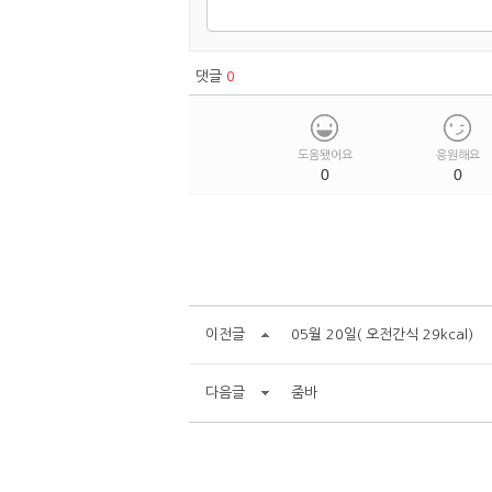
댓글
0
도움됐어요
응원해요
0
0
이전글
05월 20일( 오전간식 29kcal)
다음글
줌바