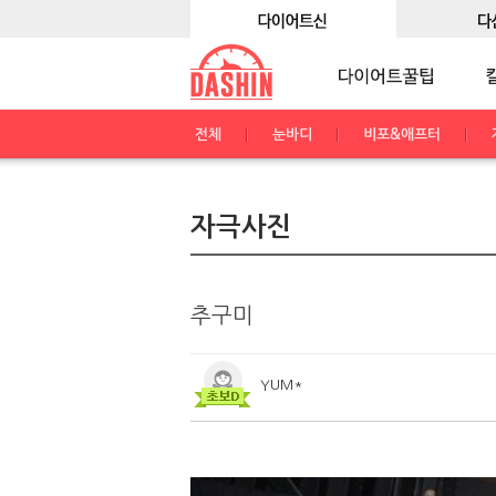
전체
눈바디
비포&애프터
자극사진
추구미
YUM*