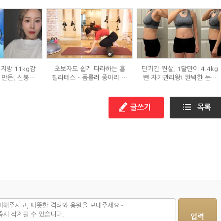
지방 11kg감
초보자도 쉽게 따라하는 홈
단기간 찐살, 1달만에 4.4kg
 만든, 신봉선
필라테스 - 폼롤러 종아리 알
뺀 자기관리왕! 완벽한 눈바
은?
빼기 편
디!