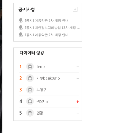
공지사항
[공지] 이용약관 8차 개정 안내
[공지] 개인정보처리방침 13차 개정 안내
[공지] 이용약관 7차 개정 안내
다이어터 랭킹
1
terria
2
카@basik0815
3
노맹구
4
귀요미jn
5
권맘