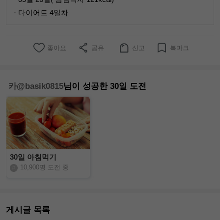
· 다이어트 4일차
좋아요
공유
신고
북마크
카@basik0815
님이 성공한 30일 도전
30일 아침먹기
10,900명 도전 중
게시글 목록