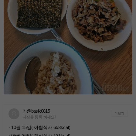
카@basik0815
더보기
다짐을 등록 하세요!
· 10월 15일( 아침식사 698kcal)
· 05월 26일( 점심식사 121kcal)