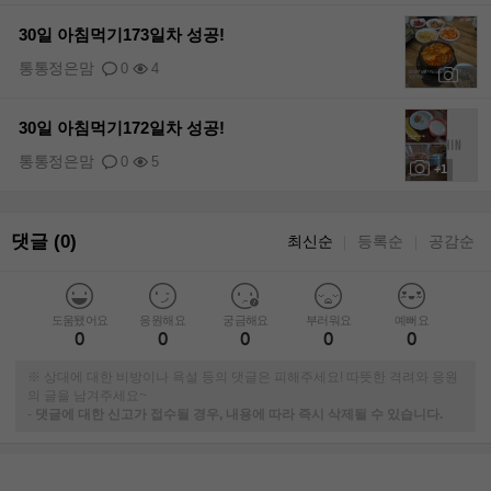
30일 아침먹기173일차 성공!
통통정은맘
0
4
+1
30일 아침먹기172일차 성공!
통통정은맘
0
5
+1
댓글 (0)
최신순
등록순
공감순
｜
｜
도움됐어요
응원해요
궁금해요
부러워요
예뻐요
0
0
0
0
0
※ 상대에 대한 비방이나 욕설 등의 댓글은 피해주세요! 따뜻한 격려와 응원
의 글을 남겨주세요~
-
댓글에 대한 신고가 접수될 경우, 내용에 따라 즉시 삭제될 수 있습니다.