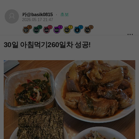
카@basik0815
초보
·
2026.05.17 21:47
35
10
1
3
7
10
11
30일 아침먹기260일차 성공!