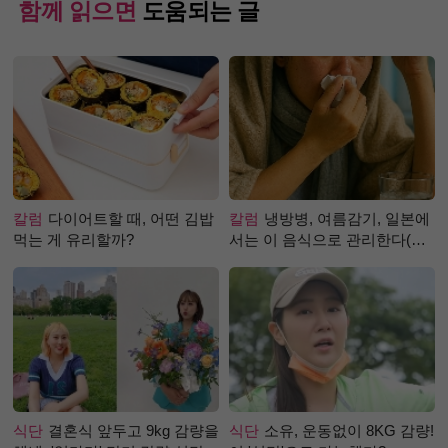
함께 읽으면
도움되는 글
칼럼
다이어트할 때, 어떤 김밥
칼럼
냉방병, 여름감기, 일본에
먹는 게 유리할까?
서는 이 음식으로 관리한다(생
강즙 진저샷)
식단
결혼식 앞두고 9kg 감량을
식단
소유, 운동없이 8KG 감량!