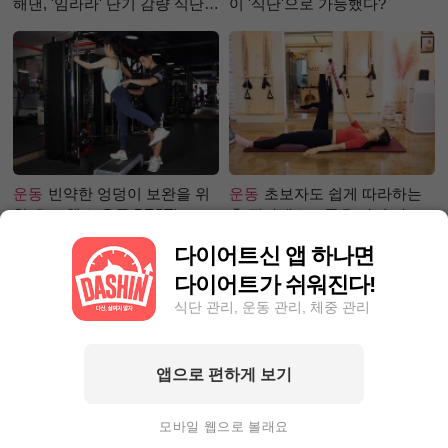
해낸, '임라라' 단기 감량 식단
이 '식단'으로 가능했다?
은?
운동
빈약한 엉덩이 보완을 위
운동
초보자도 쉽게 따라하는
한 초보 헬스 운동 BEST!
홈 필라테스 – 곧은 다리 라인
만들기 편
다이어트신 앱 하나면
다이어트가 쉬워진다!
식단 관리, 운동 관리, 체중 관리
앱으로 편하게 보기
성공후기
한달 동안 포기하지
성공후기
90kg대에서 80kg대
않고 5kg 넘게 감량한 사연?
로 빼는 데 1달 걸려! 폭풍감량
모바일 웹으로 볼래요
비결 공개?