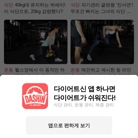
식단
40kg대 유지하는 박세미!
식단
자기관리 끝판왕 '진서연'!
이 식단으로, 20kg 감량했다?
무조건 빠지는 그녀의 식단 정
체는?
운동
헬스장에서 이 동작만 하
운동
매끈하고 섹시한 등 라인
면, 애플힙 완성?! -2탄-
을 위한 초보 헬스 운동 BEST!
다이어트신 앱 하나면
다이어트가 쉬워진다!
식단 관리, 운동 관리, 체중 관리
앱으로 편하게 보기
성공후기
5kg 빼, 근육 UP 지방
성공후기
한달 동안 포기하지