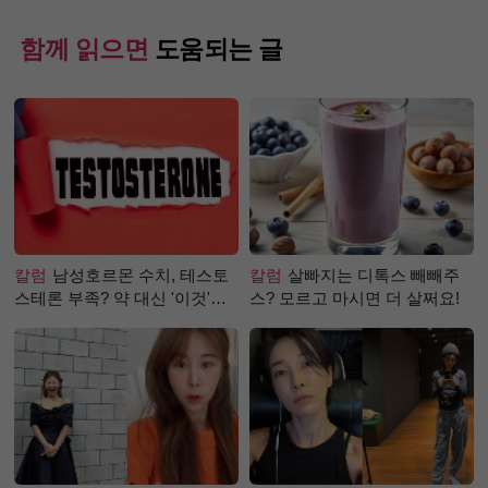
함께 읽으면
도움되는 글
칼럼
남성호르몬 수치, 테스토
칼럼
살빠지는 디톡스 빼빼주
스테론 부족? 약 대신 '이것'으
스? 모르고 마시면 더 살쩌요!
로 극복 (진저샷 루틴)