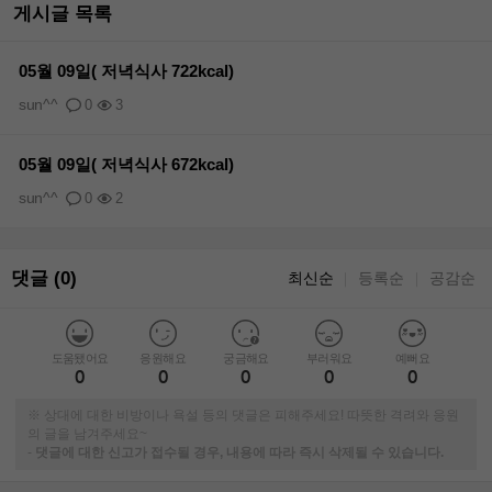
게시글 목록
05월 09일( 저녁식사 722kcal)
sun^^
0
3
05월 09일( 저녁식사 672kcal)
sun^^
0
2
댓글 (0)
최신순
등록순
공감순
｜
｜
도움됐어요
응원해요
궁금해요
부러워요
예뻐요
0
0
0
0
0
※ 상대에 대한 비방이나 욕설 등의 댓글은 피해주세요! 따뜻한 격려와 응원
의 글을 남겨주세요~
-
댓글에 대한 신고가 접수될 경우, 내용에 따라 즉시 삭제될 수 있습니다.