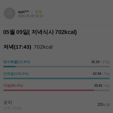
sun^^
입문
·
2026.05.09 18:13
05월 09일( 저녁식사 702kcal)
저녁(17:43)
702kcal
탄수화물(11.8%)
32.19
/ 272g
단백질(135.9%)
67.94
/ 50g
지방(85.4%)
35.01
/ 41g
오이
20
kcal
(1개, 232g)