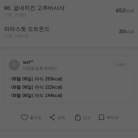
96. 굽네치킨 고추바사삭
652
kcal
(1회, 279g)
라라스윗 오트몬드
30
kcal
(1회, 190ml)
sun^^
더보기
다짐을 등록 하세요!
· 08월 08일( 야식 283kcal)
· 08월 08일( 야식 222kcal)
· 08월 08일( 야식 144kcal)
좋아요
공유
신고
북마크