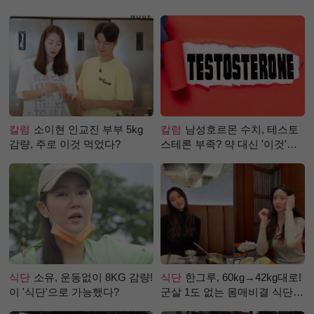
칼럼
소이현 인교진 부부 5kg
칼럼
남성호르몬 수치, 테스토
감량, 주로 이것 먹었다?
스테론 부족? 약 대신 '이것'으
로 극복 (진저샷 루틴)
식단
소유, 운동없이 8KG 감량!
식단
한그루, 60kg→42kg대로!
이 '식단'으로 가능했다?
군살 1도 없는 몸매비결 식단
은?