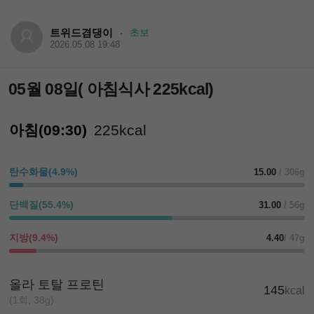
트위드겸댕이
초보
·
2026.05.08 19:48
05월 08일( 아침식사 225kcal)
아침(09:30)
225kcal
탄수화물(4.9%)
15.00
/ 306g
단백질(55.4%)
31.00
/ 56g
지방(9.4%)
4.40
/ 47g
올라 토탈 프로틴
145
kcal
(1회, 38g)