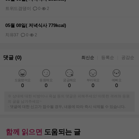
트위드겸댕이
0
2
05월 08일( 저녁식사 779kcal)
치유37
0
2
댓글 (0)
최신순
등록순
공감순
｜
｜
도움됐어요
응원해요
궁금해요
부러워요
예뻐요
0
0
0
0
0
※ 상대에 대한 비방이나 욕설 등의 댓글은 피해주세요! 따뜻한 격려와 응원
의 글을 남겨주세요~
-
댓글에 대한 신고가 접수될 경우, 내용에 따라 즉시 삭제될 수 있습니다.
함께 읽으면
도움되는 글