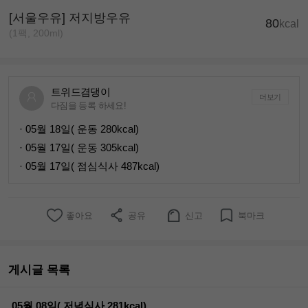
[서울우유] 저지방우유
80
kcal
(1팩, 200ml)
트위드겸댕이
더보기
다짐을 등록 하세요!
· 05월 18일( 운동 280kcal)
· 05월 17일( 운동 305kcal)
· 05월 17일( 점심식사 487kcal)
좋아요
공유
신고
북마크
게시글 목록
05월 08일( 저녁식사 281kcal)