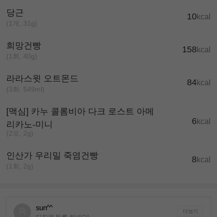
당근
10
kcal
(1개, 31g)
희망건빵
158
kcal
(1회, 40g)
라라스윗 오트몬드
84
kcal
(3회, 549ml)
[맥심] 카누 콜롬비아 다크 로스트 아메
6
kcal
리카노-미니
(2포, 2g)
인산가 우리밀 죽염건빵
8
kcal
(1회, 2g)
sun^^
더보기