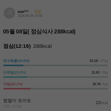
sun^^
입문
·
2026.05.08 14:50
05월 08일( 점심식사 288kcal)
점심(12:16)
288kcal
탄수화물(19.6%)
53.18
/ 272g
단백질(23.3%)
11.63
/ 50g
지방(26.1%)
10.70
/ 41g
짭짤이 토마토
22
kcal
(1회, 127g)