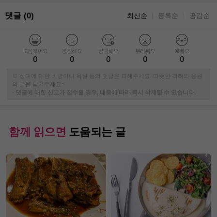
댓글 (0)
최신순
등록순
공감순
｜
｜
도움됐어요
응원해요
궁금해요
부러워요
예뻐요
0
0
0
0
0
※ 상대에 대한 비방이나 욕설 등의 댓글은 피해주세요! 따뜻한 격려와 응원
의 글을 남겨주세요~
-
댓글에 대한 신고가 접수될 경우, 내용에 따라 즉시 삭제될 수 있습니다.
함께 읽으면
도움되는 글