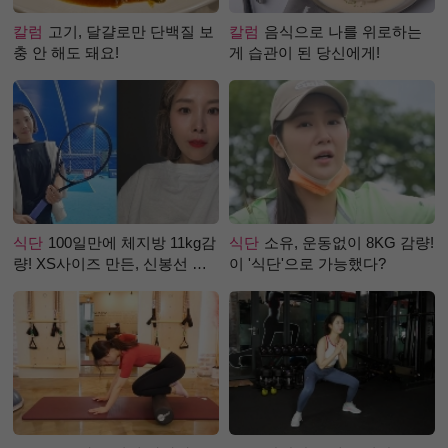
칼럼
고기, 달걀로만 단백질 보
칼럼
음식으로 나를 위로하는
충 안 해도 돼요!
게 습관이 된 당신에게!
식단
100일만에 체지방 11kg감
식단
소유, 운동없이 8KG 감량!
량! XS사이즈 만든, 신봉선 식
이 '식단'으로 가능했다?
단은?