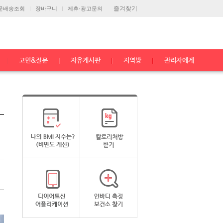
즐겨찾기
문배송조회
장바구니
제휴·광고문의
고민&질문
자유게시판
지역방
관리자에게