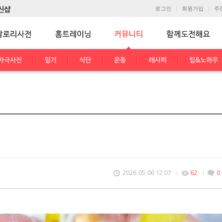
로그인
회원가입
주
자극사진
일기
식단
운동
레시피
팁&노하우
2026.05.06 12:07
62
0