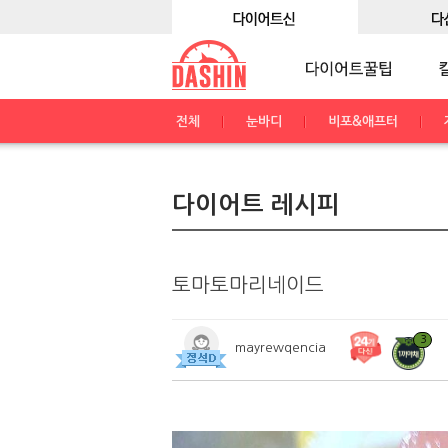
전체
눈바디
비포&애프터
다이어트 레시피
토마토마리네이드
3
mayrewqencia