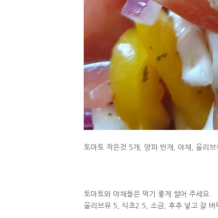
토마토 작은것 5개, 양파 반개, 야채, 올리브유
토마토와 야채들은 먹기 좋게 썰어 주세요.
올리브유 5, 식초2.5, 소금, 후추 넣고 잘 