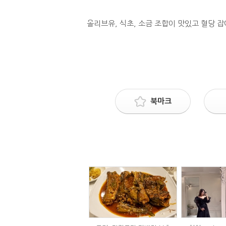
올리브유, 식초, 소금 조합이 맛있고 혈당 잡
북마크