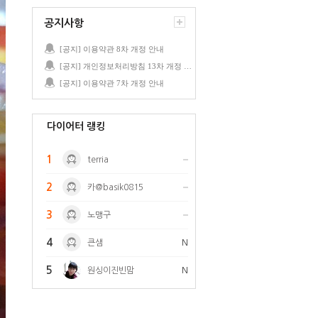
공지사항
[공지] 이용약관 8차 개정 안내
[공지] 개인정보처리방침 13차 개정 안내
[공지] 이용약관 7차 개정 안내
다이어터 랭킹
1
terria
2
카@basik0815
3
노맹구
4
큰샘
N
5
원싱이진빈맘
N