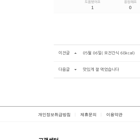
도움됐어요
응원해요
1
0
이전글
05월 06일( 오전간식 68kcal)
다음글
맛있게 잘 먹었습니다
개인정보취급방침
제휴문의
이용약관