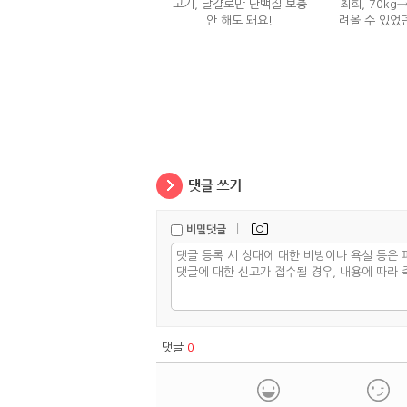
고기, 달걀로만 단백질 보충
최희, 70kg
안 해도 돼요!
려올 수 있었
는
|
비밀댓글
댓글
0