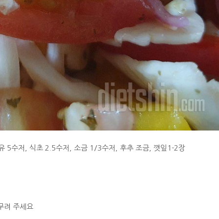
 5수저, 식초 2.5수저, 소금 1/3수저, 후추 조금, 깻잎1-2장
버무려 주세요