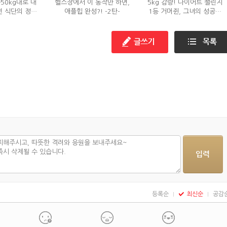
→50kg대로 내
헬스장에서 이 동작만 하면,
5kg 감량! 다이어트 챌린지
던 식단의 정체
애플힙 완성?! -2탄-
1등 거머쥔, 그녀의 성공팁
?
대방출!
등록순
최신순
공감