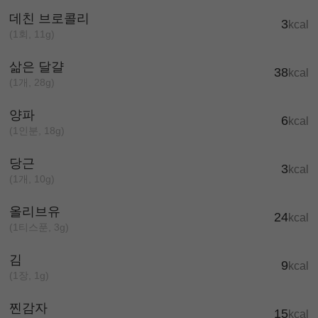
데친 브로콜리
3
kcal
(1회, 11g)
삶은 달걀
38
kcal
(1개, 28g)
양파
6
kcal
(1인분, 18g)
당근
3
kcal
(1개, 10g)
올리브유
24
kcal
(1티스푼, 3g)
김
9
kcal
(1장, 1g)
찐감자
15
kcal