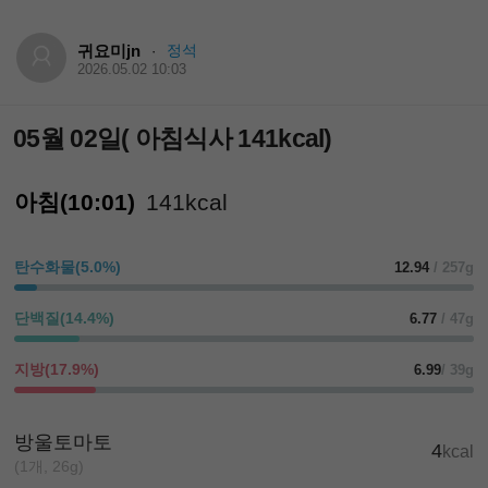
귀요미jn
정석
·
2026.05.02 10:03
05월 02일( 아침식사 141kcal)
아침(10:01)
141kcal
탄수화물(5.0%)
12.94
/ 257g
단백질(14.4%)
6.77
/ 47g
지방(17.9%)
6.99
/ 39g
방울토마토
4
kcal
(1개, 26g)