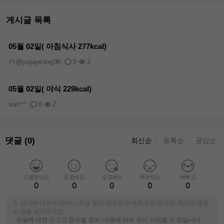
게시글 목록
05월 02일( 아침식사 277kcal)
카@yujuyeong96
0
2
05월 02일( 야식 229kcal)
sun^^
0
2
댓글 (0)
최신순
등록순
공감순
｜
｜
도움됐어요
응원해요
궁금해요
부러워요
예뻐요
0
0
0
0
0
※ 상대에 대한 비방이나 욕설 등의 댓글은 피해주세요! 따뜻한 격려와 응원
의 글을 남겨주세요~
-
댓글에 대한 신고가 접수될 경우, 내용에 따라 즉시 삭제될 수 있습니다.