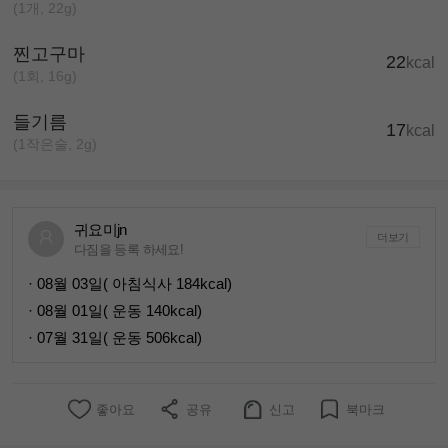
(1개, 22g)
찐고구마
22
kcal
(1회, 16g)
들기름
17
kcal
(1작은술, 2g)
귀요미jn
더보기
다짐을 등록 하세요!
· 08월 03일( 아침식사 184kcal)
· 08월 01일( 운동 140kcal)
· 07월 31일( 운동 506kcal)
좋아요
공유
신고
북마크