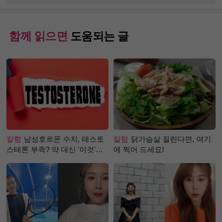
함께 읽으면
도움되는 글
칼럼
남성호르몬 수치, 테스토
칼럼
닭가슴살 질린다면, 여기
스테론 부족? 약 대신 '이것'으
에 찍어 드세요!
로 극복 (진저샷 루틴)