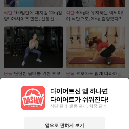
식단
100일만에 체지방 11kg감
식단
40kg대 유지하는 박세미!
량! XS사이즈 만든, 신봉선 식
이 식단으로, 20kg 감량했다?
단은?
운동
탄탄한 몸매를 위한 초보
운동
초보자도 쉽게 따라하는
유산소 운동 BEST!
홈 필라테스 - 폼롤러 종아리 알
빼기 편
다이어트신 앱 하나면
다이어트가 쉬워진다!
식단 관리, 운동 관리, 체중 관리
앱으로 편하게 보기