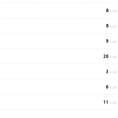
8
kcal
8
kcal
9
kcal
26
kcal
3
kcal
6
kcal
11
kcal