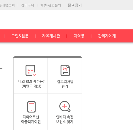
즐겨찾기
문배송조회
장바구니
제휴·광고문의
고민&질문
자유게시판
지역방
관리자에게