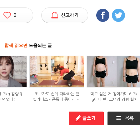
0
신고하기
함께 읽으면
도움되는 글
 3kg 감량 위
초보자도 쉽게 따라하는 홈
먹고 싶은 거 참아가며 6.3k
들 먹었다?
필라테스 - 폼롤러 종아리 알
g이나 뺀, 그녀의 감량 팁?
빼기 편