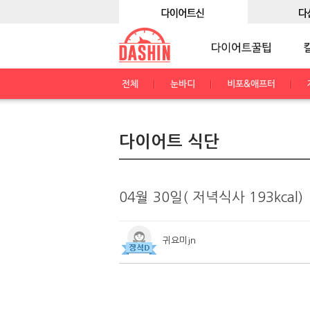
전체
눈바디
비포&애프터
다이어트 식단
04월 30일( 저녁식사 193kcal)
귀요미jn