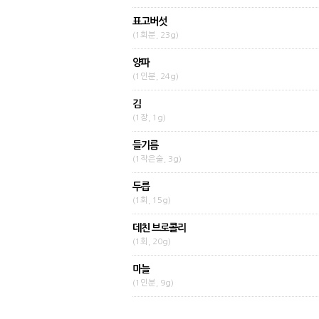
표고버섯
(1회분, 23g)
양파
(1인분, 24g)
김
(1장, 1g)
들기름
(1작은술, 3g)
두릅
(1회, 15g)
데친 브로콜리
(1회, 20g)
마늘
(1인분, 9g)