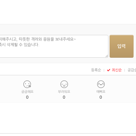
등록순
최신순
공감
궁금해요
부러워요
예뻐요
0
0
0