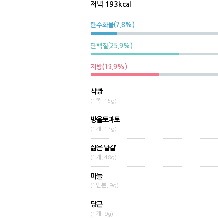
저녁 193kcal
탄수화물(7.8%)
단백질(25.9%)
지방(19.9%)
식빵
(1쪽, 15g)
방울토마토
(1개, 17g)
삶은 달걀
(1개, 48g)
마늘
(1인분, 9g)
당근
(1개, 9g)