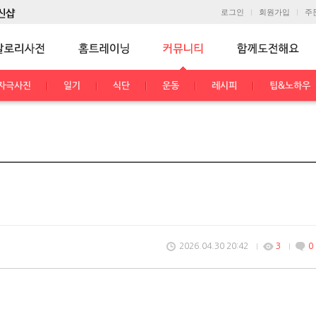
로그인
회원가입
주
자극사진
일기
식단
운동
레시피
팁&노하우
2026.04.30 20:42
3
0