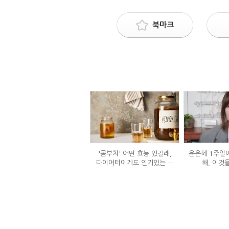
북마크
'콤부차' 어떤 효능 있길래,
윤은혜 1주일에
다이어터에게도 인기있는 걸
해, 이것
까?