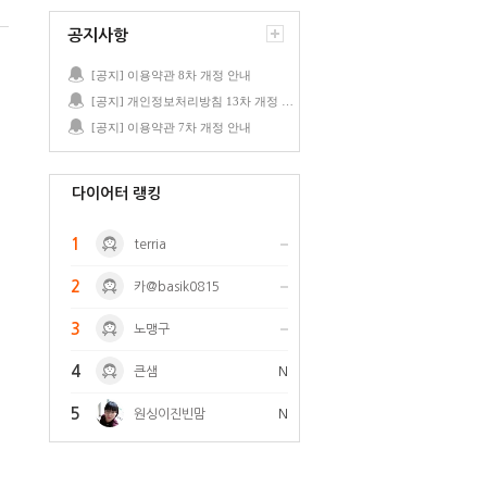
공지사항
[공지] 이용약관 8차 개정 안내
[공지] 개인정보처리방침 13차 개정 안내
[공지] 이용약관 7차 개정 안내
다이어터 랭킹
1
terria
2
카@basik0815
3
노맹구
4
큰샘
N
5
원싱이진빈맘
N