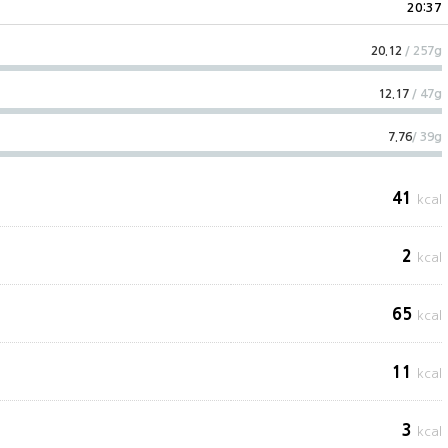
20:37
20.12
/ 257g
12.17
/ 47g
7.76
/ 39g
41
kcal
2
kcal
65
kcal
11
kcal
3
kcal