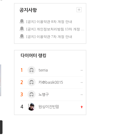
공지사항
[공지] 이용약관 8차 개정 안내
[공지] 개인정보처리방침 13차 개정 안내
[공지] 이용약관 7차 개정 안내
다이어터 랭킹
1
terria
2
카@basik0815
3
노맹구
4
원싱이진빈맘