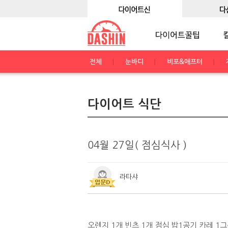
전체
눈바디
비포&애프터
다이어트 식단
04월 27일( 점심식사 )
라타샤
오렌지 1개 빈츠 1개 점심 밥1공기 카레 1그