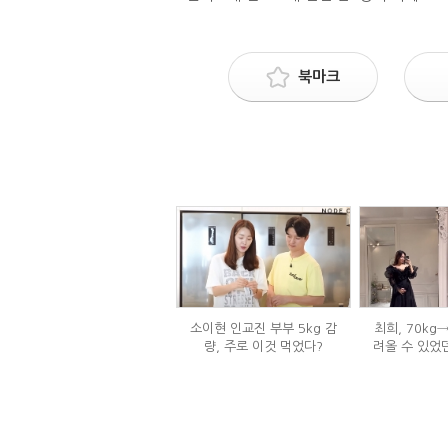
북마크
소이현 인교진 부부 5kg 감
최희, 70kg
량, 주로 이것 먹었다?
려올 수 있었
는