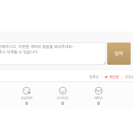
등록순
최신순
공감
궁금해요
부러워요
예뻐요
0
0
0