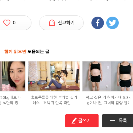
0
신고하기
함께 읽으면
도움되는 글
→50kg대로 내
홈트족들을 위한 부위별 필라
먹고 싶은 거 참아가며 6.3k
던 식단의 정체
테스 – 허벅지 안쪽 라인 만
g이나 뺀, 그녀의 감량 팁?
?
들기편