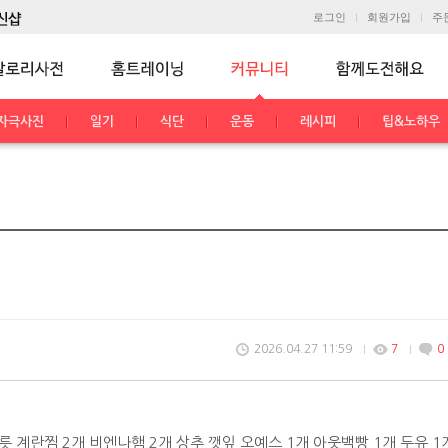
로그인
회원가입
주
자극사진
일기
식단
운동
레시피
팁&노하우
2026.04.27 11:59
7
0
릇 계란찜 2개 비엔나햄 2개 상추 깻잎 오예스 1개 아웃백빵 1개 두유 1