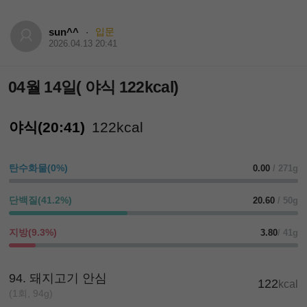
sun^^
입문
·
2026.04.13 20:41
04월 14일( 야식 122kcal)
야식(20:41)
122kcal
탄수화물(0%)
0.00
/ 271g
단백질(41.2%)
20.60
/ 50g
지방(9.3%)
3.80
/ 41g
94. 돼지고기 안심
122
kcal
(1회, 94g)