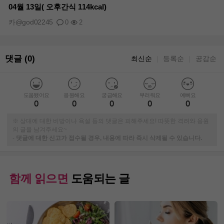
04월 13일( 오후간식 114kcal)
카@god02245
0
2
댓글 (0)
최신순
등록순
공감순
｜
｜
도움됐어요
응원해요
궁금해요
부러워요
예뻐요
0
0
0
0
0
※ 상대에 대한 비방이나 욕설 등의 댓글은 피해주세요! 따뜻한 격려와 응원
의 글을 남겨주세요~
-
댓글에 대한 신고가 접수될 경우, 내용에 따라 즉시 삭제될 수 있습니다.
함께 읽으면
도움되는 글