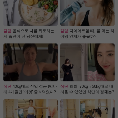
칼럼
음식으로 나를 위로하는
칼럼
다이어트할 때, 물 먹는 타
게 습관이 된 당신에게!
이밍 언제가 좋을까?
식단
40kg대로 진입 성공 !박나
식단
최희, 70kg→50kg대로 내
래 4개월간 '이것' 즐겨먹었다?
려올 수 있었던 식단의 정체는?