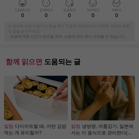
도움됐어요
응원해요
궁금해요
부러워요
예뻐요
0
0
0
0
0
※ 상대에 대한 비방이나 욕설 등의 댓글은 피해주세요! 따뜻한 격려와 응원
의 글을 남겨주세요~
-
댓글에 대한 신고가 접수될 경우, 내용에 따라 즉시 삭제될 수 있습니다.
함께 읽으면
도움되는 글
칼럼
다이어트할 때, 어떤 김밥
칼럼
냉방병, 여름감기, 일본에
먹는 게 유리할까?
서는 이 음식으로 관리한다(생