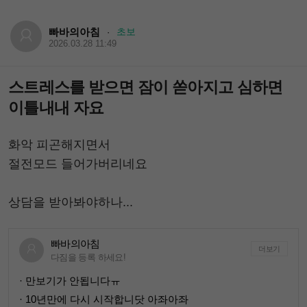
빠바의아침
초보
·
2026.03.28 11:49
스트레스를 받으면 잠이 쏟아지고 심하면
이틀내내 자요
화악 피곤해지면서
절전모드 들어가버리네요
상담을 받아봐야하나...
빠바의아침
더보기
다짐을 등록 하세요!
· 만보기가 안됩니다ㅠ
· 10년만에 다시 시작합니닷 아좌아좌