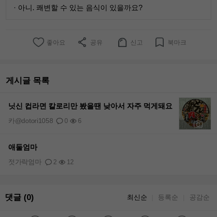
· 아니. 쾌변할 수 있는 음식이 있을까요?
좋아요
공유
신고
북마크
게시글 목록
닛신 컵라면 칼로리만 봤을땐 낮아서 자주 먹게돼요
카@dotori1058
0
6
+1
애둘엄마
젓가락엄마
2
12
댓글 (0)
최신순
등록순
공감순
｜
｜