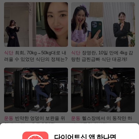
강즙 진저샷)
식단
최희, 70kg→50kg대로 내
식단
장영란, 10일 만에 4kg 감
려올 수 있었던 식단의 정체는?
량한 급찐급빠 식단 대공개!
운동
빈약한 엉덩이 보완을 위
운동
헬스장에서 이 동작만 하
한 초보 헬스 운동 BEST!
면, 애플힙 완성?!
다이어트신 앱 하나면