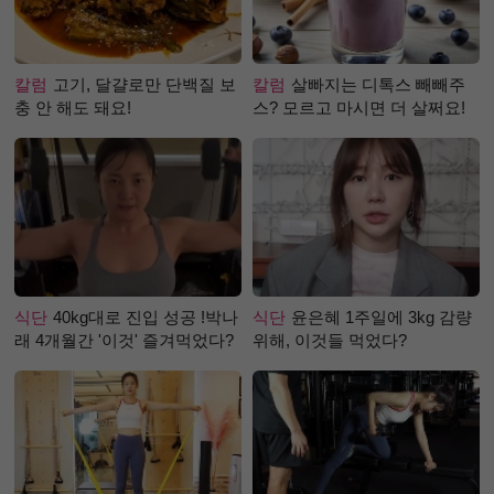
칼럼
고기, 달걀로만 단백질 보
칼럼
살빠지는 디톡스 빼빼주
충 안 해도 돼요!
스? 모르고 마시면 더 살쩌요!
식단
40kg대로 진입 성공 !박나
식단
윤은혜 1주일에 3kg 감량
래 4개월간 '이것' 즐겨먹었다?
위해, 이것들 먹었다?