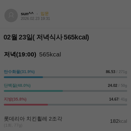
sun^^
입문
·
2026.02.23 19:31
02월 23일( 저녁식사 565kcal)
저녁(19:00)
565kcal
탄수화물(31.9%)
86.53
/ 271g
단백질(48.0%)
24.02
/ 50g
지방(35.8%)
14.67
/ 41g
롯데리아 치킨휠레 2조각
182
kcal
(1회, 77g)