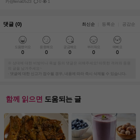
카@lena0523
0
1
댓글 (0)
최신순
등록순
공감순
｜
｜
도움됐어요
응원해요
궁금해요
부러워요
예뻐요
0
0
0
0
0
※ 상대에 대한 비방이나 욕설 등의 댓글은 피해주세요! 따뜻한 격려와 응원
의 글을 남겨주세요~
-
댓글에 대한 신고가 접수될 경우, 내용에 따라 즉시 삭제될 수 있습니다.
함께 읽으면
도움되는 글