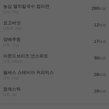
농심 멸치칼국수 컵라면
280
kcal
(1개, 75g)
표고버섯
12
kcal
(1회분, 34g)
양배추찜
17
kcal
(1회, 72g)
아몬드브리즈 언스위트
30
kcal
(1개, 190ml)
펄세스 스테비아 커피믹스
28
kcal
(1회, 10g)
참깨스틱
16
kcal
(1회, 4g)