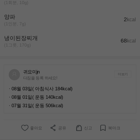
(1회분, 10g)
양파
2
kcal
(1인분, 7g)
냉이된장찌개
68
kcal
(1그릇, 170g)
귀요미jn
더보기
다짐을 등록 하세요!
· 08월 03일( 아침식사 184kcal)
· 08월 01일( 운동 140kcal)
· 07월 31일( 운동 506kcal)
좋아요
공유
신고
북마크