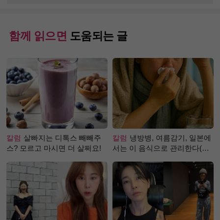
함께 읽으면
도움되는 글
칼럼
살빠지는 디톡스 빼빼주
칼럼
냉방병, 여름감기, 일본에
스? 모르고 마시면 더 살쩌요!
서는 이 음식으로 관리한다(생
강즙 진저샷)