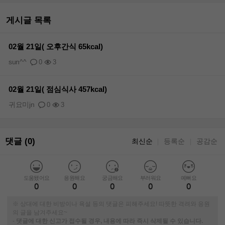
게시글 목록
02월 21일( 오후간식 65kcal)
sun^^
0
3
02월 21일( 점심식사 457kcal)
귀요미jn
0
3
댓글 (0)
최신순
등록순
공감순
｜
｜
도움됐어요
응원해요
궁금해요
부러워요
예뻐요
0
0
0
0
0
※ 상대에 대한 비방이나 욕설 등의 댓글은 피해주세요! 따뜻한 격려와 응원
의 글을 남겨주세요~
-
댓글에 대한 신고가 접수될 경우, 내용에 따라 즉시 삭제될 수 있습니다.