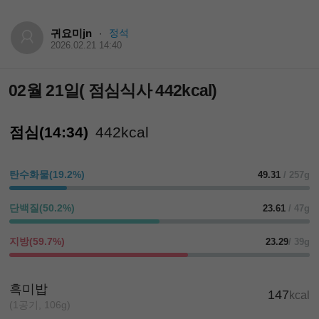
귀요미jn
정석
·
2026.02.21 14:40
02월 21일( 점심식사 442kcal)
점심(14:34)
442kcal
탄수화물(19.2%)
49.31
/ 257g
단백질(50.2%)
23.61
/ 47g
지방(59.7%)
23.29
/ 39g
흑미밥
147
kcal
(1공기, 106g)