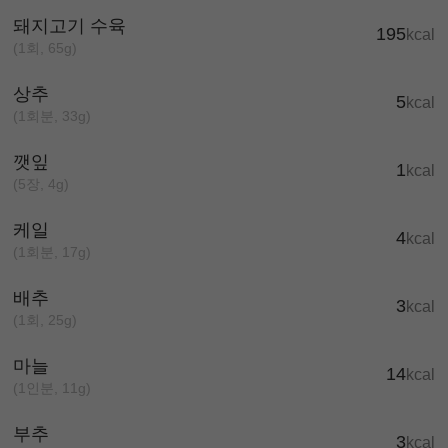
돼지고기 수육
195
kcal
(1회, 65g)
상추
5
kcal
(1회분, 33g)
깻잎
1
kcal
(5장, 4g)
케일
4
kcal
(1회분, 17g)
배추
3
kcal
(1회, 25g)
마늘
14
kcal
(1인분, 11g)
부추
3
kcal