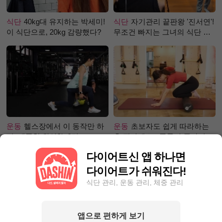
식단
40kg대 유지하는 박세미!
식단
자기관리 끝판왕 '진서연'!
이 식단으로, 20kg 감량했다?
무조건 빠지는 그녀의 식단 정
체는?
운동
헬스장에서 이 동작만 하
운동
초보자도 쉽게 따라하는
면, 애플힙 완성?! -2탄-
홈 필라테스 - 폼롤러 종아리 알
빼기 편
다이어트신 앱 하나면
다이어트가 쉬워진다!
식단 관리, 운동 관리, 체중 관리
앱으로 편하게 보기