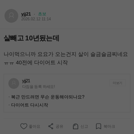
yjj21
초보
·
2026.02.12 11:14
살빼고 10년됬는데
나이먹으니까 요요가 오는건지 살이 슬금슬금찌네요
ㅠㅠ 40전에 다이어트 시작
yjj21
더보기
다짐을 등록 하세요!
· 복근 만드려면 무슨 운동해야되나요?
· 다이어트 다시시작
좋아요
공유
신고
북마크