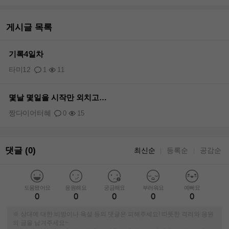
게시글 목록
기록4일차
타미12
1
11
몇날 몇일을 시작만 외치고…
짱다이어터혜
0
15
댓글 (0)
최신순
등록순
공감순
｜
｜
도움됐어요
응원해요
궁금해요
부러워요
예뻐요
0
0
0
0
0
※ 상대에 대한 비방이나 욕설 등의 댓글은 피해주세요! 따뜻한 격려와 응원
의 글을 남겨주세요~