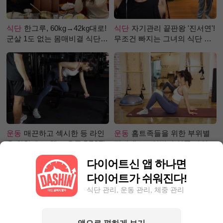
식단
한그루, 60kg→42kg대로!
식단
자기관리 끝판왕 '진서연'!
군살 1도 없는 몸매비결 식단
무조건 빠지는 그녀의 식단 정
은?
체는?
운동
매끈하고 섹시한 등 라인
운동
홈트족들을 위한 부위별
을 위한 초보 헬스 운동 BEST!
필라테스 – 허벅지 안쪽 라인
만들기편
다이어트신 앱 하나면
다이어트가 쉬워진다!
식단 관리, 운동 관리, 체중 관리