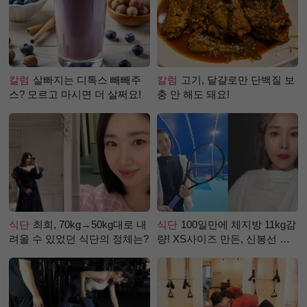
칼럼
살빠지는 디톡스 빼빼주
칼럼
고기, 달걀로만 단백질 보
스? 모르고 마시면 더 살쩌요!
충 안 해도 돼요!
식단
최희, 70kg→50kg대로 내
식단
100일만에 체지방 11kg감
려올 수 있었던 식단의 정체는?
량! XS사이즈 만든, 신봉선 식
단은?