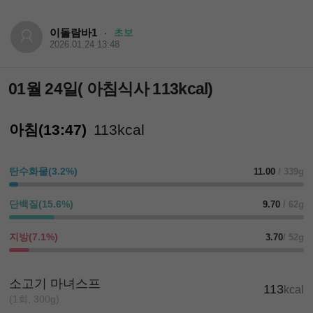
이돌람바1
초보
·
2026.01.24 13:48
01월 24일( 아침식사 113kcal)
아침(13:47)
113kcal
탄수화물(3.2%)
11.00
/ 339g
단백질(15.6%)
9.70
/ 62g
지방(7.1%)
3.70
/ 52g
소고기 마녀스프
113
kcal
(1회, 300g)