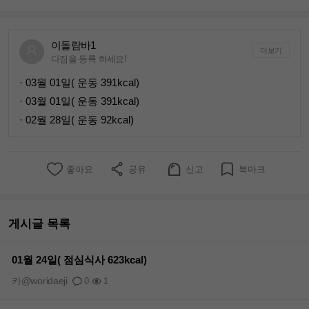
이돌람바1
더보기
다짐을 등록 하세요!
· 03월 01일( 운동 391kcal)
· 03월 01일( 운동 391kcal)
· 02월 28일( 운동 92kcal)
좋아요
공유
신고
북마크
게시글 목록
01월 24일( 점심식사 623kcal)
카@woridaeji
0
1