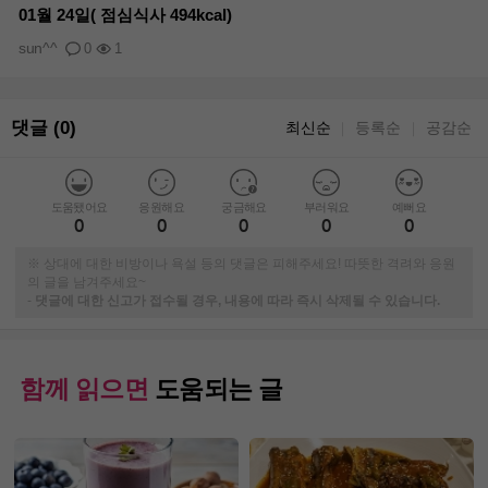
01월 24일( 점심식사 494kcal)
sun^^
0
1
댓글 (0)
최신순
등록순
공감순
｜
｜
도움됐어요
응원해요
궁금해요
부러워요
예뻐요
0
0
0
0
0
※ 상대에 대한 비방이나 욕설 등의 댓글은 피해주세요! 따뜻한 격려와 응원
의 글을 남겨주세요~
-
댓글에 대한 신고가 접수될 경우, 내용에 따라 즉시 삭제될 수 있습니다.
함께 읽으면
도움되는 글