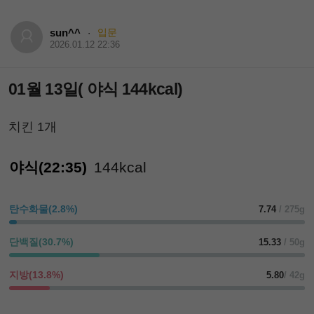
sun^^
입문
·
2026.01.12 22:36
01월 13일( 야식 144kcal)
치킨 1개
야식(22:35)
144kcal
탄수화물(2.8%)
7.74
/ 275g
단백질(30.7%)
15.33
/ 50g
지방(13.8%)
5.80
/ 42g