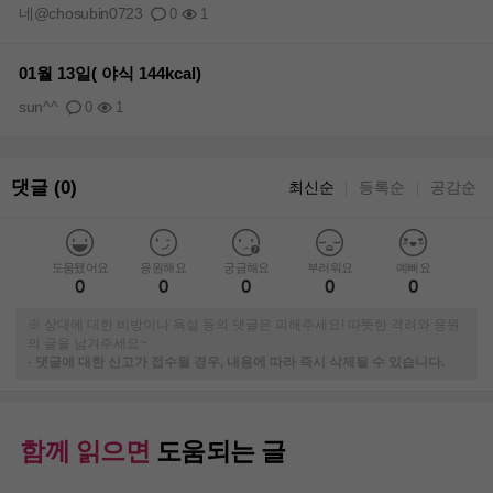
네@chosubin0723
0
1
01월 13일( 야식 144kcal)
sun^^
0
1
댓글 (0)
최신순
등록순
공감순
｜
｜
도움됐어요
응원해요
궁금해요
부러워요
예뻐요
0
0
0
0
0
※ 상대에 대한 비방이나 욕설 등의 댓글은 피해주세요! 따뜻한 격려와 응원
의 글을 남겨주세요~
-
댓글에 대한 신고가 접수될 경우, 내용에 따라 즉시 삭제될 수 있습니다.
함께 읽으면
도움되는 글