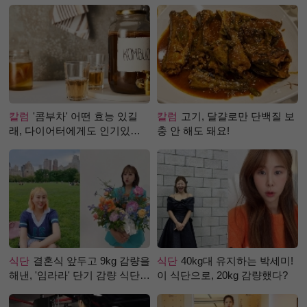
칼럼
'콤부차' 어떤 효능 있길
칼럼
고기, 달걀로만 단백질 보
래, 다이어터에게도 인기있는
충 안 해도 돼요!
걸까?
식단
결혼식 앞두고 9kg 감량을
식단
40kg대 유지하는 박세미!
해낸, '임라라' 단기 감량 식단
이 식단으로, 20kg 감량했다?
은?