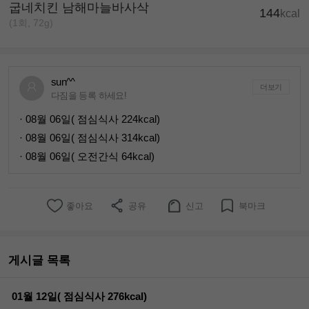
굽네치킨 남해마늘바사삭
144
kcal
(1회, 72g)
sun^^
더보기
다짐을 등록 하세요!
· 08월 06일( 점심식사 224kcal)
· 08월 06일( 점심식사 314kcal)
· 08월 06일( 오전간식 64kcal)
좋아요
공유
신고
북마크
게시글 목록
01월 12일( 점심식사 276kcal)