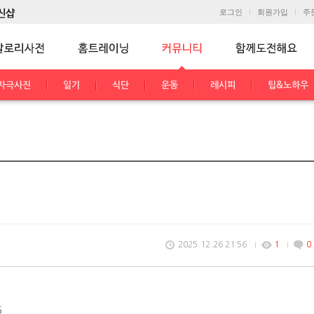
로그인
회원가입
주
자극사진
일기
식단
운동
레시피
팁&노하우
2025.12.26 21:56
1
0
6