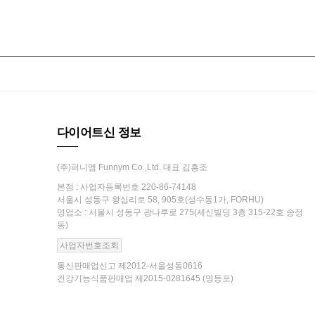
다이어트신 정보
(주)퍼니엠 Funnym Co.,Ltd. 대표 김흥조
본점 : 사업자등록번호 220-86-74148
서울시 성동구 왕십리로 58, 905호(성수동1가, FORHU)
영업소 : 서울시 성동구 광나루로 275(세신빌딩 3층 315-22호 송정
동)
사업자번호조회
통신판매업신고 제2012-서울성동0616
건강기능식품판매업 제2015-0281645 (영등포)