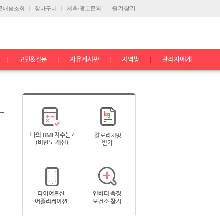
즐겨찾기
문배송조회
장바구니
제휴·광고문의
고민&질문
자유게시판
지역방
관리자에게