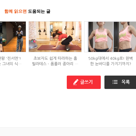
함께 읽으면
도움되는 글
왕 '진서연'!
초보자도 쉽게 따라하는 홈
50kg대에서 40kg로! 완벽
 그녀의 식단
필라테스 - 폼롤러 종아리 알
한 눈바디를 가지기까지?
는?
빼기 편