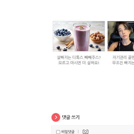
살빠지는 디톡스 빼빼주스?
자기관리 끝판
모르고 마시면 더 살쩌요!
무조건 빠지는
정체
|
비밀댓글