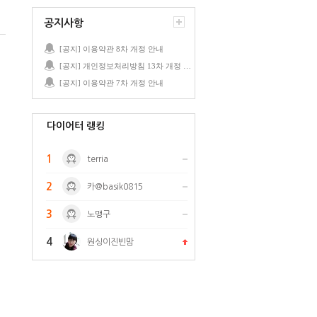
공지사항
[공지] 이용약관 8차 개정 안내
[공지] 개인정보처리방침 13차 개정 안내
[공지] 이용약관 7차 개정 안내
다이어터 랭킹
1
terria
2
카@basik0815
3
노맹구
4
원싱이진빈맘