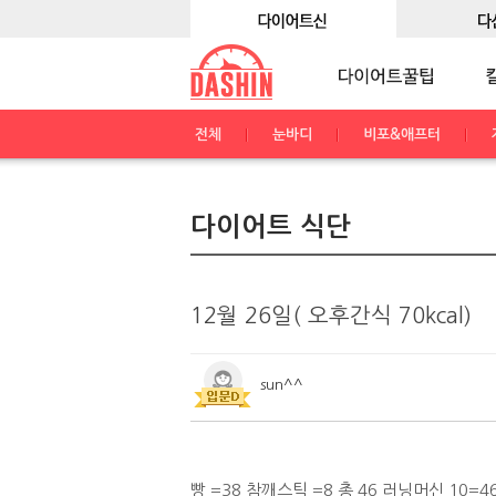
전체
눈바디
비포&애프터
다이어트 식단
12월 26일( 오후간식 70kcal)
sun^^
빵 =38 참깨스틱 =8 총 46 러닝머신 10=4